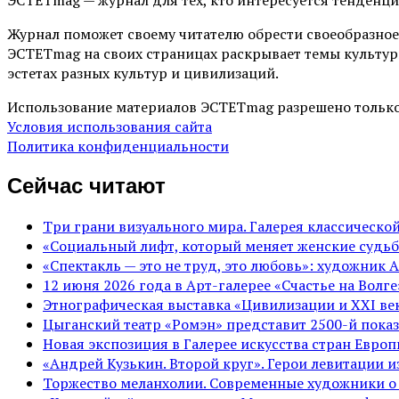
Журнал поможет своему читателю обрести своеобразное
ЭСТЕТmag на своих страницах раскрывает темы культур
эстетах разных культур и цивилизаций.
Использование материалов ЭСТЕТmag разрешено только
Условия использования сайта
Политика конфиденциальности
Сейчас читают
Три грани визуального мира. Галерея классическ
«Социальный лифт, который меняет женские судьб
«Спектакль — это не труд, это любовь»: художник 
12 июня 2026 года в Арт-галерее «Счастье на Вол
Этнографическая выставка «Цивилизации и ХХI век
Цыганский театр «Ромэн» представит 2500-й показ
Новая экспозиция в Галерее искусства стран Евро
«Андрей Кузькин. Второй круг». Герои левитации 
Торжество меланхолии. Современные художники о