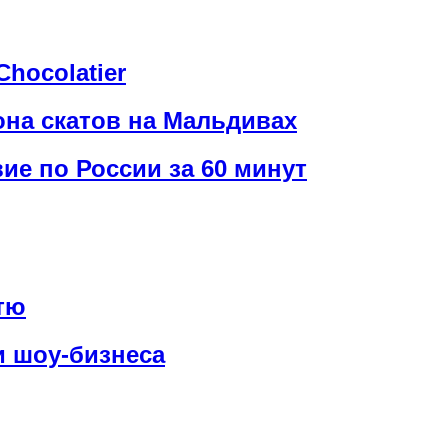
hocolatier
зона скатов на Мальдивах
е по России за 60 минут
тю
и шоу-бизнеса