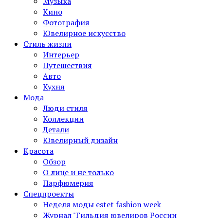
Музыка
Кино
Фотография
Ювелирное искусство
Стиль жизни
Интерьер
Путешествия
Авто
Кухня
Мода
Люди стиля
Коллекции
Детали
Ювелирный дизайн
Красота
Обзор
О лице и не только
Парфюмерия
Спецпроекты
Неделя моды estet fashion week
Журнал "Гильдия ювелиров России