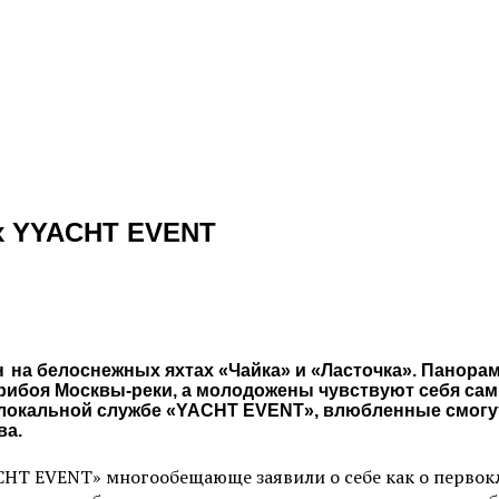
ах YYACHT EVENT
н на белоснежных яхтах «Чайка» и «Ласточка». Панора
рибоя Москвы-реки, а молодожены чувствуют себя са
 локальной службе «YACHT EVENT», влюбленные смогут
ва.
CHT EVENT» многообещающе заявили о себе как о первок