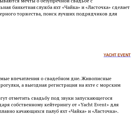
бываются мечты о безупречной свадьбе с
ая банкетная служба яхт «Чайка» и «Ласточка» сделает
мерного торжества, поиск лучших подрядчиков для
YACHT EVENT
емые впечатления о свадебном дне. Живописные
огулки, а выездная регистрация на яхте с морским
гут отметить свадьбу под звуки запускающегося
ря собственному кейтерингу от «Yacht Event» для
лавно качающихся палуб яхт «Чайка» и «Ласточка».