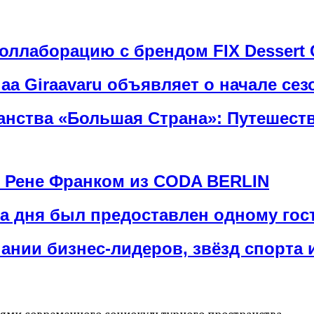
оллаборацию с брендом FIX Dessert C
ndaa Giraavaru объявляет о начале се
нства «Большая Страна»: Путешестви
 Рене Франком из CODA BERLIN
а дня был предоставлен одному гос
нии бизнес-лидеров, звёзд спорта 
иями современного социокультурного пространства.