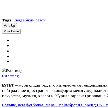
Tags:
Свадебный сезон
Vote Up
Vote Down
Estetmag
ESTET — журнал для тех, кто интересуeтся тенденциям
нейтральное пространство комфорта между журналистик
искусства, музыки, красоты. Журнал зарегистрирован в 
Больше, чем футболка: Мари Краймбрери и бренд DNK