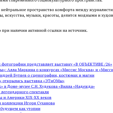
 нейтральное пространство комфорта между журналистик
ы, искусства, музыки, красоты, делится модными и худо
 при наличии активной ссылки на источник.
ой фотографии представляет выставку «В ОБЪЕКТИВЕ /26»
ы»: Алла Маркина о конкурсах «Миссис Москва» и «Мисси
Андрей Бутяев о сценографии, костюмах и магии
ге» открылась выставка «ЭТнОМы»
» в Доме-музее С.Н. Худекова «Вилла «Надежда»
 легендарного спектакля
пы и Америки XIX-XX веков
из коллекции Игоря Суханова
 будущем как утопии