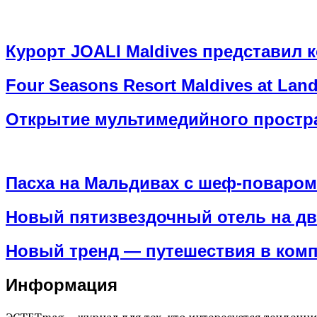
Курорт JOALI Maldives представил к
Four Seasons Resort Maldives at La
Открытие мультимедийного простра
Пасха на Мальдивах с шеф-поваром
Новый пятизвездочный отель на дв
Новый тренд — путешествия в компа
Информация
ЭСТЕТmag — журнал для тех, кто интересуется тенденц