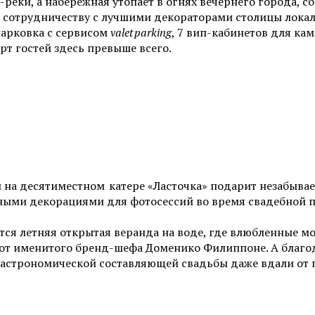
реки, а набережная утопает в огнях вечернего города, с
сотрудничеству с лучшими декораторами столицы локальн
парковка с сервисом
valet parking
, 7 вип-кабинетов для ка
рт гостей здесь превыше всего.
 на десятиместном катере «Ласточка» подарит незабыва
ными декорациями для фотосессий во время свадебной пр
ся летняя открытая веранда на воде, где влюбленные мо
от именитого бренд-шефа Доменико Филиппоне. А благода
гастрономической составляющей свадьбы даже вдали от п