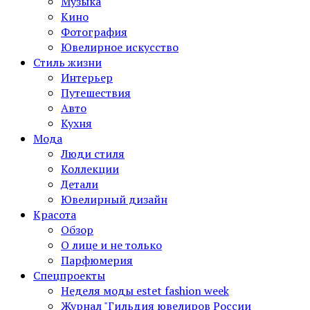
Музыка
Кино
Фотография
Ювелирное искусство
Стиль жизни
Интерьер
Путешествия
Авто
Кухня
Мода
Люди стиля
Коллекции
Детали
Ювелирный дизайн
Красота
Обзор
О лице и не только
Парфюмерия
Спецпроекты
Неделя моды estet fashion week
Журнал "Гильдия ювелиров России