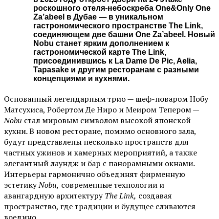
роскошного отеля-небоскреба One&Only One
Za’abeel в Дубае — в уникальном
гастрономического пространстве The Link,
соединяющем две башни One Za’abeel. Новый
Nobu станет ярким дополнением к
гастрономической карте The Link,
присоединившись к La Dame De Pic, Aelia,
Tapasake и другим ресторанам с разными
концепциями и кухнями.
Основанный легендарным трио — шеф-поваром Нобу
Матсухиса, Робертом Де Ниро и Меиром Тепером —
Nobu
стал мировым символом высокой японской
кухни. В новом ресторане, помимо основного зала,
будут представлены несколько пространств для
частных ужинов и камерных мероприятий, а также
элегантный лаундж и бар с панорамными окнами.
Интерьеры гармонично объединят фирменную
эстетику
Nobu,
современные технологии и
авангардную архитектуру
The Link,
создавая
пространство, где традиции и будущее сливаются
воедино.