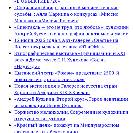
«В ОБЪЕКТИВЕ /26»
«Социальный лифт, который меняет женские
судьбы»: Алла Маркина о конкурсах «Миссис
Москва» и «Миссис Россия»
«Спектакль — это не труд, это любовь»: художник
Андрей Бутяев о сценографии, костюмах и магии
12 июня 2026 года в Арт-галерее «Счастье на
Волге» открылась выставка «ЭТнОМы»
Этнографическая выставка «Цивилизации и ХХI
век» в Доме-музее С.Н. Худекова «Вилла
«Надежда»
Цыганский театр «Ромэн» представит 2500-й
показ легендарного спектакля
Новая экспозиция в Галерее искусства стран
Европы и Америки XIX-XX веков
«Андрей Кузькин. Второй круг». Герои левитации
из коллекции Игоря Суханова
Торжество меланхолии. Современные художники
о будущем как утопии
«Красный шёлк» покажут на Международном
фестивале китайского кино