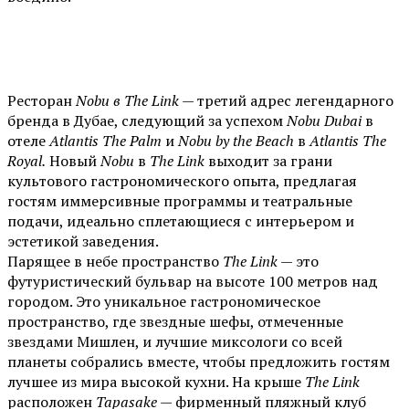
Ресторан
Nobu в The Link
— третий адрес легендарного
бренда в Дубае, следующий за успехом
Nobu Dubai
в
отеле
Atlantis The Palm
и
Nobu by the Beach
в
Atlantis The
Royal.
Новый
Nobu
в
The Link
выходит за грани
культового гастрономического опыта, предлагая
гостям иммерсивные программы и театральные
подачи, идеально сплетающиеся с интерьером и
эстетикой заведения.
Парящее в небе пространство
The Link
— это
футуристический бульвар на высоте 100 метров над
городом. Это уникальное гастрономическое
пространство, где звездные шефы, отмеченные
звездами Мишлен, и лучшие миксологи со всей
планеты собрались вместе, чтобы предложить гостям
лучшее из мира высокой кухни. На крыше
The Link
расположен
Tapasake
— фирменный пляжный клуб