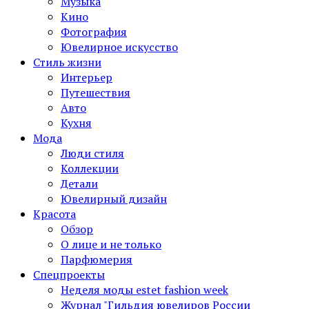
Музыка
Кино
Фотография
Ювелирное искусство
Стиль жизни
Интерьер
Путешествия
Авто
Кухня
Мода
Люди стиля
Коллекции
Детали
Ювелирный дизайн
Красота
Обзор
О лице и не только
Парфюмерия
Спецпроекты
Неделя моды estet fashion week
Журнал "Гильдия ювелиров России