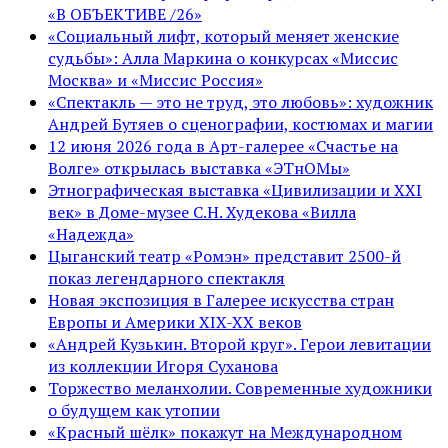
«В ОБЪЕКТИВЕ /26»
«Социальный лифт, который меняет женские
судьбы»: Алла Маркина о конкурсах «Миссис
Москва» и «Миссис Россия»
«Спектакль — это не труд, это любовь»: художник
Андрей Бутяев о сценографии, костюмах и магии
12 июня 2026 года в Арт-галерее «Счастье на
Волге» открылась выставка «ЭТнОМы»
Этнографическая выставка «Цивилизации и ХХI
век» в Доме-музее С.Н. Худекова «Вилла
«Надежда»
Цыганский театр «Ромэн» представит 2500-й
показ легендарного спектакля
Новая экспозиция в Галерее искусства стран
Европы и Америки XIX-XX веков
«Андрей Кузькин. Второй круг». Герои левитации
из коллекции Игоря Суханова
Торжество меланхолии. Современные художники
о будущем как утопии
«Красный шёлк» покажут на Международном