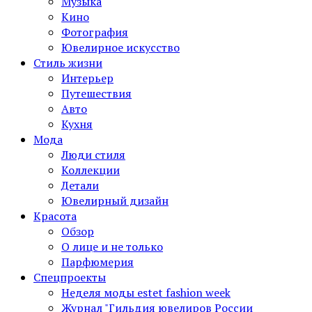
Музыка
Кино
Фотография
Ювелирное искусство
Стиль жизни
Интерьер
Путешествия
Авто
Кухня
Мода
Люди стиля
Коллекции
Детали
Ювелирный дизайн
Красота
Обзор
О лице и не только
Парфюмерия
Спецпроекты
Неделя моды estet fashion week
Журнал "Гильдия ювелиров России