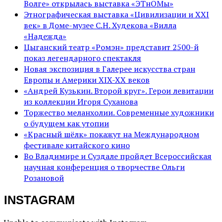
Волге» открылась выставка «ЭТнОМы»
Этнографическая выставка «Цивилизации и ХХI
век» в Доме-музее С.Н. Худекова «Вилла
«Надежда»
Цыганский театр «Ромэн» представит 2500-й
показ легендарного спектакля
Новая экспозиция в Галерее искусства стран
Европы и Америки XIX-XX веков
«Андрей Кузькин. Второй круг». Герои левитации
из коллекции Игоря Суханова
Торжество меланхолии. Современные художники
о будущем как утопии
«Красный шёлк» покажут на Международном
фестивале китайского кино
Во Владимире и Суздале пройдет Всероссийская
научная конференция о творчестве Ольги
Розановой
INSTAGRAM