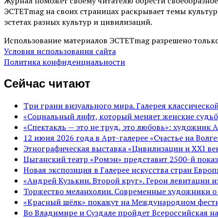
Журнал поможет своему читателю обрести своеобразное
ЭСТЕТmag на своих страницах раскрывает темы культур
эстетах разных культур и цивилизаций.
Использование материалов ЭСТЕТmag разрешено только
Условия использования сайта
Политика конфиденциальности
Сейчас читают
Три грани визуального мира. Галерея классическ
«Социальный лифт, который меняет женские судьб
«Спектакль — это не труд, это любовь»: художник 
12 июня 2026 года в Арт-галерее «Счастье на Вол
Этнографическая выставка «Цивилизации и ХХI век
Цыганский театр «Ромэн» представит 2500-й показ
Новая экспозиция в Галерее искусства стран Евро
«Андрей Кузькин. Второй круг». Герои левитации 
Торжество меланхолии. Современные художники о
«Красный шёлк» покажут на Международном фести
Во Владимире и Суздале пройдет Всероссийская н