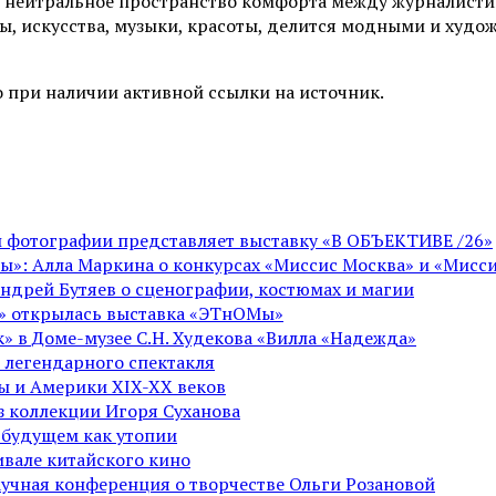
 нейтральное пространство комфорта между журналистик
ы, искусства, музыки, красоты, делится модными и худо
 при наличии активной ссылки на источник.
ой фотографии представляет выставку «В ОБЪЕКТИВЕ /26»
ы»: Алла Маркина о конкурсах «Миссис Москва» и «Мисси
Андрей Бутяев о сценографии, костюмах и магии
ге» открылась выставка «ЭТнОМы»
» в Доме-музее С.Н. Худекова «Вилла «Надежда»
 легендарного спектакля
пы и Америки XIX-XX веков
из коллекции Игоря Суханова
 будущем как утопии
вале китайского кино
аучная конференция о творчестве Ольги Розановой