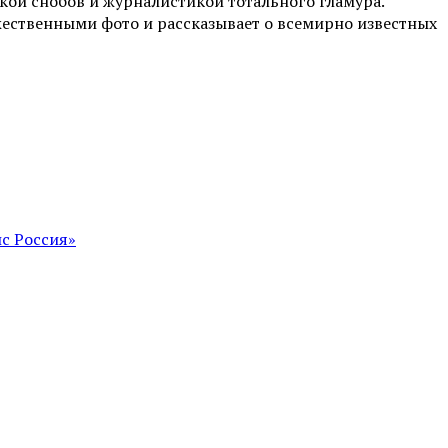
ой снобов и журналистикой тотального гламура.
жественными фото и рассказывает о всемирно известных
с Россия»