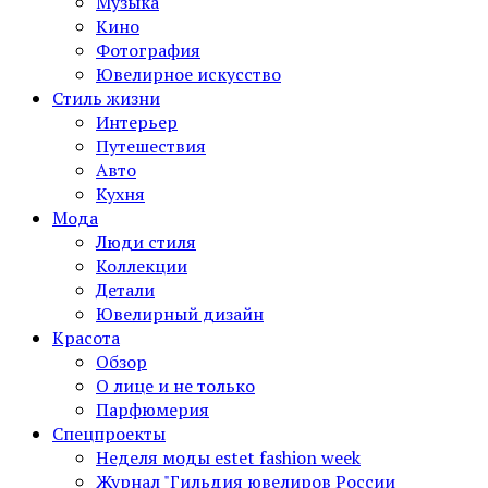
Музыка
Кино
Фотография
Ювелирное искусство
Стиль жизни
Интерьер
Путешествия
Авто
Кухня
Мода
Люди стиля
Коллекции
Детали
Ювелирный дизайн
Красота
Обзор
О лице и не только
Парфюмерия
Спецпроекты
Неделя моды estet fashion week
Журнал "Гильдия ювелиров России