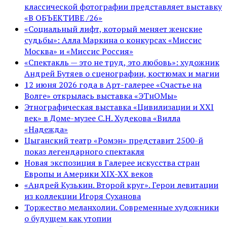
классической фотографии представляет выставку
«В ОБЪЕКТИВЕ /26»
«Социальный лифт, который меняет женские
судьбы»: Алла Маркина о конкурсах «Миссис
Москва» и «Миссис Россия»
«Спектакль — это не труд, это любовь»: художник
Андрей Бутяев о сценографии, костюмах и магии
12 июня 2026 года в Арт-галерее «Счастье на
Волге» открылась выставка «ЭТнОМы»
Этнографическая выставка «Цивилизации и ХХI
век» в Доме-музее С.Н. Худекова «Вилла
«Надежда»
Цыганский театр «Ромэн» представит 2500-й
показ легендарного спектакля
Новая экспозиция в Галерее искусства стран
Европы и Америки XIX-XX веков
«Андрей Кузькин. Второй круг». Герои левитации
из коллекции Игоря Суханова
Торжество меланхолии. Современные художники
о будущем как утопии