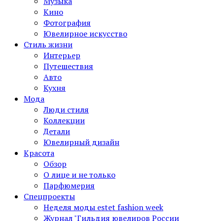
Музыка
Кино
Фотография
Ювелирное искусство
Стиль жизни
Интерьер
Путешествия
Авто
Кухня
Мода
Люди стиля
Коллекции
Детали
Ювелирный дизайн
Красота
Обзор
О лице и не только
Парфюмерия
Спецпроекты
Неделя моды estet fashion week
Журнал "Гильдия ювелиров России