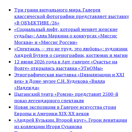
Три грани визуального мира. Галерея
классической фотографии представляет выставку
«В ОБЪЕКТИВЕ /26»
«Социальный лифт, который меняет женские
судьбы»: Алла Маркина о конкурсах «Миссис
Москва» и «Миссис Россия»
«Спектакль — это не труд, это любовь»: художник
Андрей Бутяев о сценографии, костюмах и магии
12 июня 2026 года в Арт-галерее «Счастье на
Волге» открылась выставка «ЭТнОМы»
Этнографическая выставка «Цивилизации и ХХI
век» в Доме-музее С.Н. Худекова «Вилла
«Надежда»
Цыганский театр «Ромэн» представит 2500-й
показ легендарного спектакля
Новая экспозиция в Галерее искусства стран
Европы и Америки XIX-XX веков
«Андрей Кузькин. Второй круг». Герои левитации
из коллекции Игоря Суханова