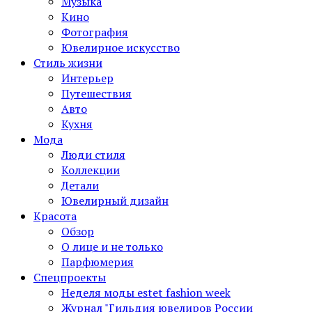
Музыка
Кино
Фотография
Ювелирное искусство
Стиль жизни
Интерьер
Путешествия
Авто
Кухня
Мода
Люди стиля
Коллекции
Детали
Ювелирный дизайн
Красота
Обзор
О лице и не только
Парфюмерия
Спецпроекты
Неделя моды estet fashion week
Журнал "Гильдия ювелиров России