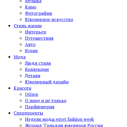
Музыка
Кино
Фотография
Ювелирное искусство
Стиль жизни
Интерьер
Путешествия
Авто
Кухня
Мода
Люди стиля
Коллекции
Детали
Ювелирный дизайн
Красота
Обзор
О лице и не только
Парфюмерия
Спецпроекты
Неделя моды estet fashion week
Журнал "Гильдия ювелиров России