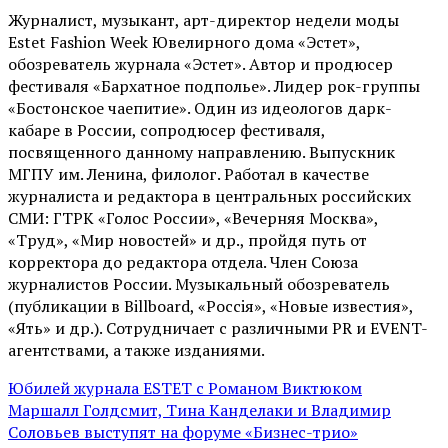
Журналист, музыкант, арт-директор недели моды
Estet Fashion Week Ювелирного дома «Эстет»,
обозреватель журнала «Эстет». Автор и продюсер
фестиваля «Бархатное подполье». Лидер рок-группы
«Бостонское чаепитие». Один из идеологов дарк-
кабаре в России, сопродюсер фестиваля,
посвященного данному направлению. Выпускник
МГПУ им. Ленина, филолог. Работал в качестве
журналиста и редактора в центральных российских
СМИ: ГТРК «Голос России», «Вечерняя Москва»,
«Труд», «Мир новостей» и др., пройдя путь от
корректора до редактора отдела. Член Союза
журналистов России. Музыкальный обозреватель
(публикации в Billboard, «Россiя», «Новые известия»,
«Ять» и др.). Сотрудничает с различными PR и EVENT-
агентствами, а также изданиями.
Юбилей журнала ESTET с Романом Виктюком
Маршалл Голдсмит, Тина Канделаки и Владимир
Соловьев выступят на форуме «Бизнес-трио»