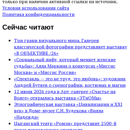
только при наличии активной ссылки на источник.
Условия использования сайта
Политика конфиденциальности
Сейчас читают
Три грани визуального мира. Галерея
классической фотографии представляет выставку
«В ОБЪЕКТИВЕ /26»
«Социальный лифт, который меняет женские
судьбы»: Алла Маркина о конкурсах «Миссис
Москва» и «Миссис Россия»
«Спектакль — это не труд, это любовь»: художник
Андрей Бутяев о сценографии, костюмах и магии
12 июня 2026 года в Арт-галерее «Счастье на
Волге» открылась выставка «ЭТнОМы»
Этнографическая выставка «Цивилизации и ХХI
век» в Доме-музее С.Н. Худекова «Вилла
«Надежда»
Цыганский театр «Ромэн» представит 2500-й
показ легендарного спектакля