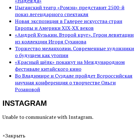
«Надежда»
Цыганский театр «Ромэн» представит 2500-й
показ легендарного спектакля
Новая экспозиция в Галерее искусства стран
Европы и Америки XIX-XX веков
«Андрей Кузькин. Второй круг». Герои левитации
из коллекции Игоря Суханова
Торжество меланхолии. Современные художники
о будущем как утопии
«Красный шёлк» покажут на Международном
фестивале китайского кино
Во Владимире и Суздале пройдет Всероссийская
научная конференция о творчестве Ольги
Розановой
INSTAGRAM
Unable to communicate with Instagram.
×
Закрыть