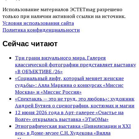
Использование материалов ЭСТЕТmag разрешено
только при наличии активной ссылки на источник.
Условия использования сайта
Политика конфиденциальности
Сейчас читают
Три грани визуального мира. Галерея
классической фотографии представляет выставку
«В ОБЪЕКТИВЕ /26»
«Социальный лифт, который меняет женские
судьбы»: Алла Маркина о конкурсах «Миссис
Москва» и «Миссис Россия»
«Спектакль — это не труд, это любовь»: художник
Андрей Бутяев о сценографии, костюмах и магии
12 июня 2026 года в Арт-галерее «Счастье на
Волге» открылась выставка «ЭТнОМы»
Этнографическая выставка «Цивилизации и ХХI
век» в Доме-музее С.Н. Худекова «Вилла