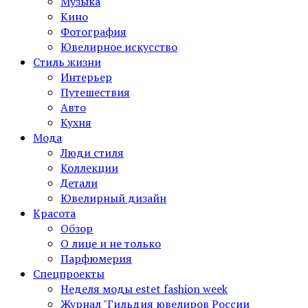
Музыка
Кино
Фотография
Ювелирное искусство
Стиль жизни
Интерьер
Путешествия
Авто
Кухня
Мода
Люди стиля
Коллекции
Детали
Ювелирный дизайн
Красота
Обзор
О лице и не только
Парфюмерия
Спецпроекты
Неделя моды estet fashion week
Журнал "Гильдия ювелиров России