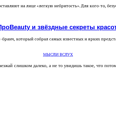
авляют на лице «легкую небритость». Для кого-то, безу
#ПроBeauty и звёздные секреты красо
и-бранч, который собрал самых известных и ярких предс
МЫСЛИ ВСЛУХ
аезжай слишком далеко, а не то увидишь такое, что пот