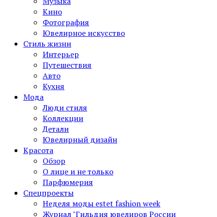
Музыка
Кино
Фотография
Ювелирное искусство
Стиль жизни
Интерьер
Путешествия
Авто
Кухня
Мода
Люди стиля
Коллекции
Детали
Ювелирный дизайн
Красота
Обзор
О лице и не только
Парфюмерия
Спецпроекты
Неделя моды estet fashion week
Журнал "Гильдия ювелиров России