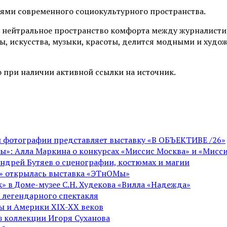
иями современного социокультурного пространства.
 нейтральное пространство комфорта между журналистик
ы, искусства, музыки, красоты, делится модными и худо
 при наличии активной ссылки на источник.
ой фотографии представляет выставку «В ОБЪЕКТИВЕ /26»
ы»: Алла Маркина о конкурсах «Миссис Москва» и «Мисси
Андрей Бутяев о сценографии, костюмах и магии
ге» открылась выставка «ЭТнОМы»
» в Доме-музее С.Н. Худекова «Вилла «Надежда»
 легендарного спектакля
пы и Америки XIX-XX веков
из коллекции Игоря Суханова