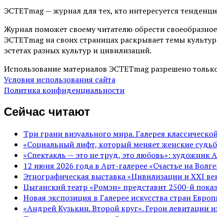
ЭСТЕТmag — журнал для тех, кто интересуется тенденц
Журнал поможет своему читателю обрести своеобразное
ЭСТЕТmag на своих страницах раскрывает темы культур
эстетах разных культур и цивилизаций.
Использование материалов ЭСТЕТmag разрешено только
Условия использования сайта
Политика конфиденциальности
Сейчас читают
Три грани визуального мира. Галерея классическ
«Социальный лифт, который меняет женские судьб
«Спектакль — это не труд, это любовь»: художник 
12 июня 2026 года в Арт-галерее «Счастье на Вол
Этнографическая выставка «Цивилизации и ХХI век
Цыганский театр «Ромэн» представит 2500-й показ
Новая экспозиция в Галерее искусства стран Евро
«Андрей Кузькин. Второй круг». Герои левитации 