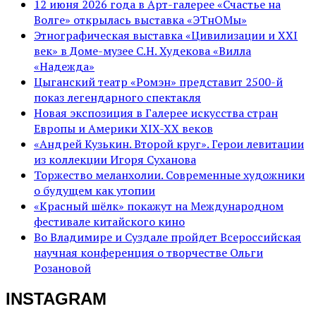
12 июня 2026 года в Арт-галерее «Счастье на
Волге» открылась выставка «ЭТнОМы»
Этнографическая выставка «Цивилизации и ХХI
век» в Доме-музее С.Н. Худекова «Вилла
«Надежда»
Цыганский театр «Ромэн» представит 2500-й
показ легендарного спектакля
Новая экспозиция в Галерее искусства стран
Европы и Америки XIX-XX веков
«Андрей Кузькин. Второй круг». Герои левитации
из коллекции Игоря Суханова
Торжество меланхолии. Современные художники
о будущем как утопии
«Красный шёлк» покажут на Международном
фестивале китайского кино
Во Владимире и Суздале пройдет Всероссийская
научная конференция о творчестве Ольги
Розановой
INSTAGRAM