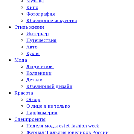
Музыка
Кино
Фотография
Ювелирное искусство
Стиль жизни
Интерьер
Путешествия
Авто
Кухня
Мода
Люди стиля
Коллекции
Детали
Ювелирный дизайн
Красота
Обзор
О лице и не только
Парфюмерия
Спецпроекты
Неделя моды estet fashion week
Журнал "Гильдия ювелиров России