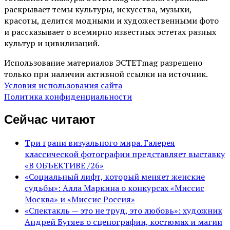
раскрывает темы культуры, искусства, музыки,
красоты, делится модными и художественными фото
и рассказывает о всемирно известных эстетах разных
культур и цивилизаций.
Использование материалов ЭСТЕТmag разрешено
только при наличии активной ссылки на источник.
Условия использования сайта
Политика конфиденциальности
Сейчас читают
Три грани визуального мира. Галерея
классической фотографии представляет выставку
«В ОБЪЕКТИВЕ /26»
«Социальный лифт, который меняет женские
судьбы»: Алла Маркина о конкурсах «Миссис
Москва» и «Миссис Россия»
«Спектакль — это не труд, это любовь»: художник
Андрей Бутяев о сценографии, костюмах и магии