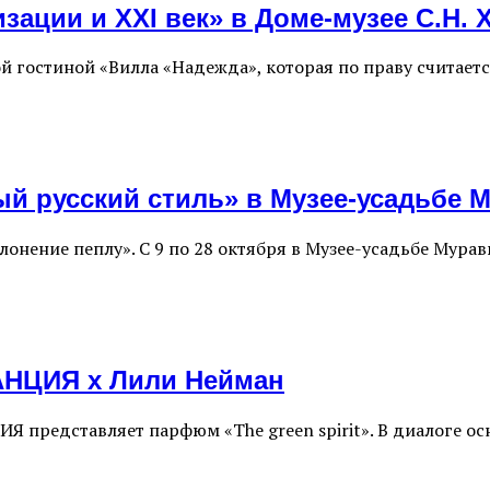
ации и ХХI век» в Доме-музее С.Н. 
ной гостиной «Вилла «Надежда», которая по праву считае
й русский стиль» в Музее-усадьбе 
оклонение пеплу». С 9 по 28 октября в Музее-усадьбе Му
АНЦИЯ х Лили Нейман
 представляет парфюм «The green spirit». В диалоге о