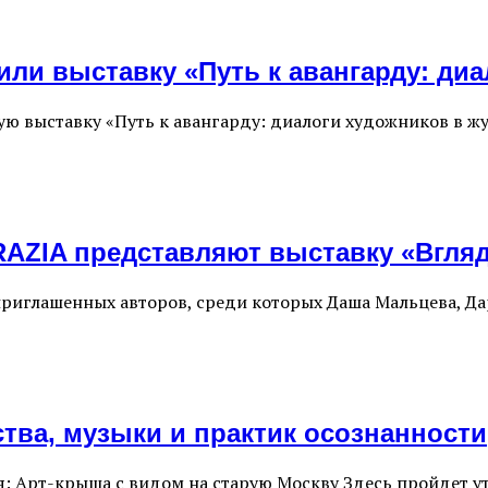
или выставку «Путь к авангарду: ди
ую выставку «Путь к авангарду: диалоги художников в жу
ZIA представляют выставку «Вгляд
риглашенных авторов, среди которых Даша Мальцева, Дар
ва, музыки и практик осознанности
аля: Арт-крыша с видом на старую Москву Здесь пройдет