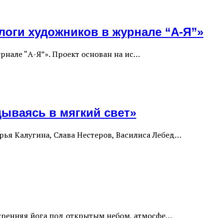
алоги художников в журнале “А-Я”»
рнале “А-Я”». Проект основан на ис…
ываясь в мягкий свет»
ья Калугина, Слава Нестеров, Василиса Лебед…
 утренняя йога под открытым небом, атмосфе…