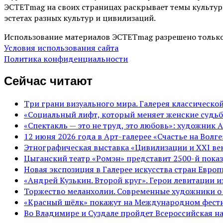
ЭСТЕТmag на своих страницах раскрывает темы культур
эстетах разных культур и цивилизаций.
Использование материалов ЭСТЕТmag разрешено только
Условия использования сайта
Политика конфиденциальности
Сейчас читают
Три грани визуального мира. Галерея классическ
«Социальный лифт, который меняет женские судьб
«Спектакль — это не труд, это любовь»: художник 
12 июня 2026 года в Арт-галерее «Счастье на Вол
Этнографическая выставка «Цивилизации и ХХI век
Цыганский театр «Ромэн» представит 2500-й показ
Новая экспозиция в Галерее искусства стран Евро
«Андрей Кузькин. Второй круг». Герои левитации 
Торжество меланхолии. Современные художники о
«Красный шёлк» покажут на Международном фести
Во Владимире и Суздале пройдет Всероссийская н