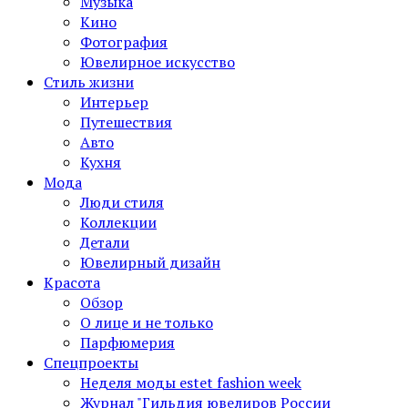
Музыка
Кино
Фотография
Ювелирное искусство
Стиль жизни
Интерьер
Путешествия
Авто
Кухня
Мода
Люди стиля
Коллекции
Детали
Ювелирный дизайн
Красота
Обзор
О лице и не только
Парфюмерия
Спецпроекты
Неделя моды estet fashion week
Журнал "Гильдия ювелиров России