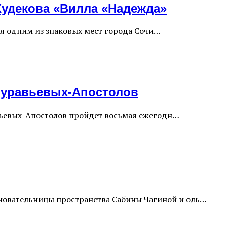
Худекова «Вилла «Надежда»
тся одним из знаковых мест города Сочи…
Муравьевых-Апостолов
равьевых-Апостолов пройдет восьмая ежегодн…
сновательницы пространства Сабины Чагиной и оль…