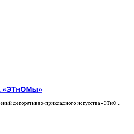
ка «ЭТнОМы»
едений декоративно-прикладного искусства «ЭТнО…