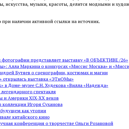
ы, искусства, музыки, красоты, делится модными и худо
 при наличии активной ссылки на источник.
ой фотографии представляет выставку «В ОБЪЕКТИВЕ /26»
ы»: Алла Маркина о конкурсах «Миссис Москва» и «Мисси
Андрей Бутяев о сценографии, костюмах и магии
ге» открылась выставка «ЭТнОМы»
» в Доме-музее С.Н. Худекова «Вилла «Надежда»
 легендарного спектакля
пы и Америки XIX-XX веков
из коллекции Игоря Суханова
 будущем как утопии
вале китайского кино
аучная конференция о творчестве Ольги Розановой