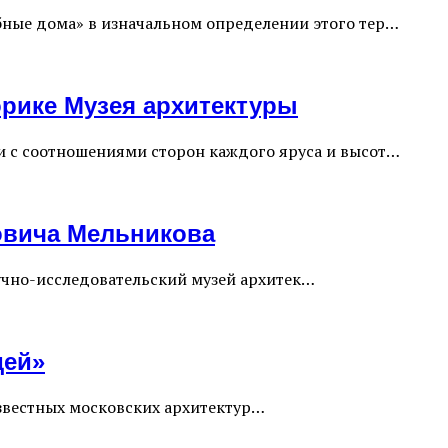
бные дома» в изначальном определении этого тер…
орике Музея архитектуры
 с соотношениями сторон каждого яруса и высот…
овича Мельникова
учно-исследовательский музей архитек…
дей»
 известных московских архитектур…