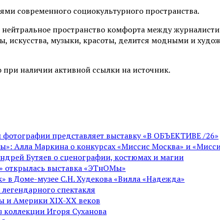
иями современного социокультурного пространства.
 нейтральное пространство комфорта между журналистик
ы, искусства, музыки, красоты, делится модными и худо
 при наличии активной ссылки на источник.
ой фотографии представляет выставку «В ОБЪЕКТИВЕ /26»
ы»: Алла Маркина о конкурсах «Миссис Москва» и «Мисси
Андрей Бутяев о сценографии, костюмах и магии
ге» открылась выставка «ЭТнОМы»
» в Доме-музее С.Н. Худекова «Вилла «Надежда»
 легендарного спектакля
пы и Америки XIX-XX веков
из коллекции Игоря Суханова