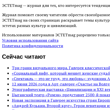
ЭСТЕТmag — журнал для тех, кто интересуется тенденц
Журнал поможет своему читателю обрести своеобразное
ЭСТЕТmag на своих страницах раскрывает темы культур
эстетах разных культур и цивилизаций.
Использование материалов ЭСТЕТmag разрешено только
Условия использования сайта
Политика конфиденциальности
Сейчас читают
Три грани визуального мира. Галерея классическ
«Социальный лифт, который меняет женские судьб
«Спектакль — это не труд, это любовь»: художник 
12 июня 2026 года в Арт-галерее «Счастье на Вол
Этнографическая выставка «Цивилизации и ХХI век
Цыганский театр «Ромэн» представит 2500-й показ
Новая экспозиция в Галерее искусства стран Евро
«Андрей Кузькин. Второй круг». Герои левитации 