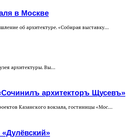
аля в Москве
ышление об архитектуре. «Собирая выставку…
Музея архитектуры. Вы…
 «Сочинилъ архитекторъ Щусевъ»
проектов Казанского вокзала, гостиницы «Мос…
е «Дулёвский»