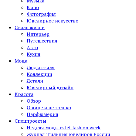
Музыка
Кино
Фотография
Ювелирное искусство
Стиль жизни
Интерьер
Путешествия
Авто
Кухня
Мода
Люди стиля
Коллекции
Детали
Ювелирный дизайн
Красота
Обзор
О лице и не только
Парфюмерия
Спецпроекты
Неделя моды estet fashion week
Журнал "Гильдия ювелиров России