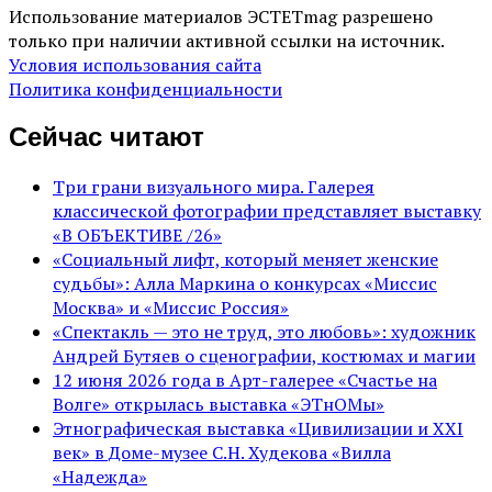
Использование материалов ЭСТЕТmag разрешено
только при наличии активной ссылки на источник.
Условия использования сайта
Политика конфиденциальности
Сейчас читают
Три грани визуального мира. Галерея
классической фотографии представляет выставку
«В ОБЪЕКТИВЕ /26»
«Социальный лифт, который меняет женские
судьбы»: Алла Маркина о конкурсах «Миссис
Москва» и «Миссис Россия»
«Спектакль — это не труд, это любовь»: художник
Андрей Бутяев о сценографии, костюмах и магии
12 июня 2026 года в Арт-галерее «Счастье на
Волге» открылась выставка «ЭТнОМы»
Этнографическая выставка «Цивилизации и ХХI
век» в Доме-музее С.Н. Худекова «Вилла
«Надежда»