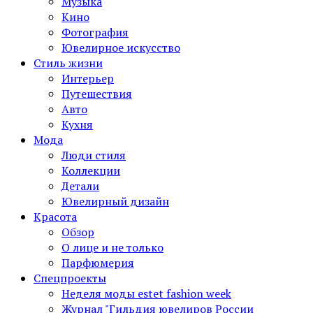
Музыка
Кино
Фотография
Ювелирное искусство
Стиль жизни
Интерьер
Путешествия
Авто
Кухня
Мода
Люди стиля
Коллекции
Детали
Ювелирный дизайн
Красота
Обзор
О лице и не только
Парфюмерия
Спецпроекты
Неделя моды estet fashion week
Журнал "Гильдия ювелиров России