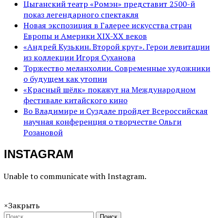
Цыганский театр «Ромэн» представит 2500-й
показ легендарного спектакля
Новая экспозиция в Галерее искусства стран
Европы и Америки XIX-XX веков
«Андрей Кузькин. Второй круг». Герои левитации
из коллекции Игоря Суханова
Торжество меланхолии. Современные художники
о будущем как утопии
«Красный шёлк» покажут на Международном
фестивале китайского кино
Во Владимире и Суздале пройдет Всероссийская
научная конференция о творчестве Ольги
Розановой
INSTAGRAM
Unable to communicate with Instagram.
×
Закрыть
Поиск