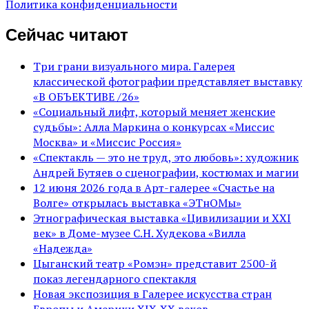
Политика конфиденциальности
Сейчас читают
Три грани визуального мира. Галерея
классической фотографии представляет выставку
«В ОБЪЕКТИВЕ /26»
«Социальный лифт, который меняет женские
судьбы»: Алла Маркина о конкурсах «Миссис
Москва» и «Миссис Россия»
«Спектакль — это не труд, это любовь»: художник
Андрей Бутяев о сценографии, костюмах и магии
12 июня 2026 года в Арт-галерее «Счастье на
Волге» открылась выставка «ЭТнОМы»
Этнографическая выставка «Цивилизации и ХХI
век» в Доме-музее С.Н. Худекова «Вилла
«Надежда»
Цыганский театр «Ромэн» представит 2500-й
показ легендарного спектакля
Новая экспозиция в Галерее искусства стран
Европы и Америки XIX-XX веков