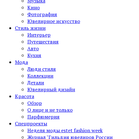
Музыка
Кино
Фотография
Ювелирное искусство
Стиль жизни
Интерьер
Путешествия
Авто
Кухня
Мода
Люди стиля
Коллекции
Детали
Ювелирный дизайн
Красота
Обзор
О лице и не только
Парфюмерия
Спецпроекты
Неделя моды estet fashion week
Журнал "Гильдия ювелиров России