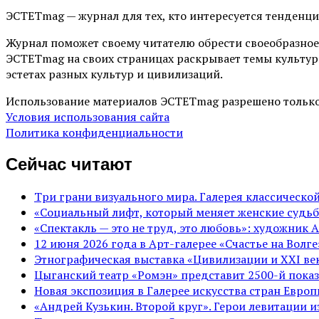
ЭСТЕТmag — журнал для тех, кто интересуется тенденц
Журнал поможет своему читателю обрести своеобразное
ЭСТЕТmag на своих страницах раскрывает темы культур
эстетах разных культур и цивилизаций.
Использование материалов ЭСТЕТmag разрешено только
Условия использования сайта
Политика конфиденциальности
Сейчас читают
Три грани визуального мира. Галерея классическ
«Социальный лифт, который меняет женские судьб
«Спектакль — это не труд, это любовь»: художник 
12 июня 2026 года в Арт-галерее «Счастье на Вол
Этнографическая выставка «Цивилизации и ХХI век
Цыганский театр «Ромэн» представит 2500-й показ
Новая экспозиция в Галерее искусства стран Евро
«Андрей Кузькин. Второй круг». Герои левитации 