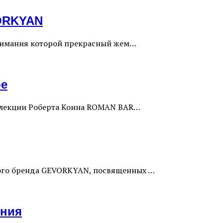
ORKYAN
нимания которой прекрасный жем…
ре
оллекции Роберта Коина ROMAN BAR…
ого бренда GEVORKYAN, посвященных …
ения