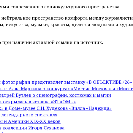
иями современного социокультурного пространства.
 нейтральное пространство комфорта между журналистик
ы, искусства, музыки, красоты, делится модными и худо
 при наличии активной ссылки на источник.
ой фотографии представляет выставку «В ОБЪЕКТИВЕ /26»
ы»: Алла Маркина о конкурсах «Миссис Москва» и «Мисси
Андрей Бутяев о сценографии, костюмах и магии
ге» открылась выставка «ЭТнОМы»
» в Доме-музее С.Н. Худекова «Вилла «Надежда»
 легендарного спектакля
пы и Америки XIX-XX веков
из коллекции Игоря Суханова