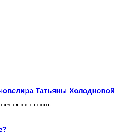
а-ювелира Татьяны Холодновой
то символ осознанного …
е?