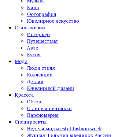
Музыка
Кино
Фотография
Ювелирное искусство
Стиль жизни
Интерьер
Путешествия
Авто
Кухня
Мода
Люди стиля
Коллекции
Детали
Ювелирный дизайн
Красота
Обзор
О лице и не только
Парфюмерия
Спецпроекты
Неделя моды estet fashion week
Журнал "Гильдия ювелиров России