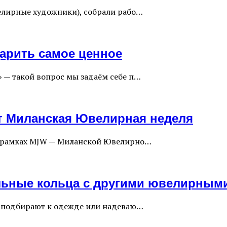
велирные художники), собрали рабо…
дарить самое ценное
 — такой вопрос мы задаём себе п…
ет Миланская Ювелирная неделя
 в рамках MJW — Миланской Ювелирно…
чальные кольца с другими ювелирны
е подбирают к одежде или надеваю…