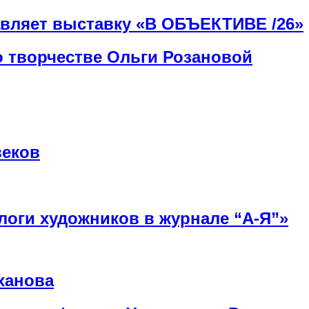
авляет выставку «В ОБЪЕКТИВЕ /26»
о творчестве Ольги Розановой
веков
алоги художников в журнале “А-Я”»
ханова