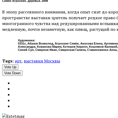
Семен Агроскин. Деревья. 2008
В эпоху рассеянного внимания, когда опыт сжат до кор
пространстве выставки зритель получает редкое право 
многогранного чувства над редуцированными вспышками
медленную, почти незаметную, как плющ, растущий по 
Художники:
0331с, Абазов Всеволод, Агроскин Семён, Аносова Елена, Артеменк
Александра, Кожанова Мария, Котешов Кирилл, Кошляков Валерий,
Синий Суп, Смирнов Иван, Смирнская Галина, Ставиноженко Анна, 
Tags:
арт
,
выставки Москвы
Vote Up
Vote Down