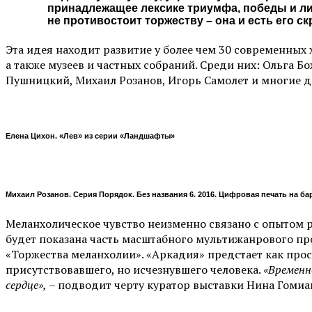
принадлежащее лексике триумфа, победы и лик
не противостоит торжеству – она и есть его с
Эта идея находит развитие у более чем 30 современных
а также музеев и частных собраний. Среди них: Ольга Б
Пушницкий, Михаил Розанов, Игорь Самолет и многие д
Елена Цихон. «Лев» из серии «Ландшафты»
Михаил Розанов. Серия Порядок. Без названия 6. 2016. Цифровая печать на б
Меланхолическое чувство неизменно связано с опытом р
будет показана часть масштабного мультижанрового пр
«Торжества меланхолии». «Аркадия» предстает как про
присутствовавшего, но исчезнувшего человека.
«Временн
сердце»,
– подводит черту куратор выставки Нина Гоми