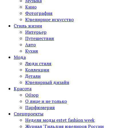
Музыка
Кино
Фотография
Ювелирное искусство
Стиль жизни
Интерьер
Путешествия
Авто
Кухня
Мода
Люди стиля
Коллекции
Детали
Ювелирный дизайн
Красота
Обзор
О лице и не только
Парфюмерия
Спецпроекты
Неделя моды estet fashion week
Журнал "Гильдия ювелиров России