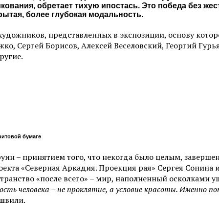
ования, обретает тихую ипостась. Это победа без жест
крытая, более глубокая модальность.
 художников, представленных в экспозиции, основу кото
ожко, Сергей Борисов, Алексей Веселовский, Георгий Гур
ругие.
аритовой бумаге
уин – принятием того, что некогда было целым, заверше
оекта «Северная Аркадия. Проекция рая» Сергея Сонина
странство «после всего» – мир, наполненный осколками 
ость человека – не проклятие, а условие красоты. Именно 
ашвили.