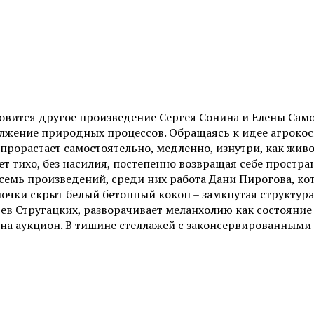
овится другое произведение Сергея Сонина и Елены Само
лжение природных процессов. Обращаясь к идее агрокос
и прорастает самостоятельно, медленно, изнутри, как жив
 тихо, без насилия, постепенно возвращая себе простран
емь произведений, среди них работа Дани Пирогова, кот
ки скрыт белый бетонный кокон – замкнутая структура, 
ев Стругацких, разворачивает меланхолию как состояни
на аукцион. В тишине стеллажей с законсервированными