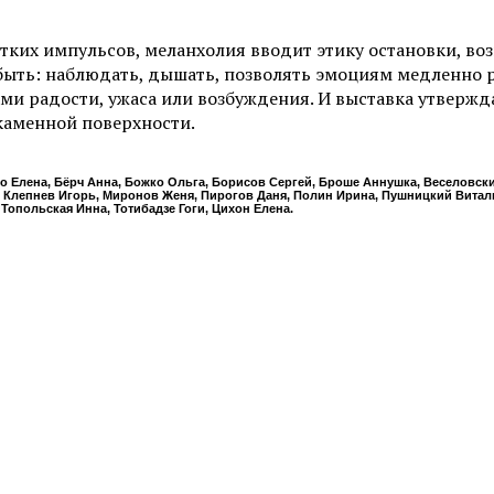
отких импульсов, меланхолия вводит этику остановки, в
быть: наблюдать, дышать, позволять эмоциям медленно ра
 радости, ужаса или возбуждения. И выставка утвержда
каменной поверхности.
о Елена, Бёрч Анна, Божко Ольга, Борисов Сергей, Броше Аннушка, Веселовский
 Клепнев Игорь, Миронов Женя, Пирогов Даня, Полин Ирина, Пушницкий Витали
Топольская Инна, Тотибадзе Гоги, Цихон Елена.