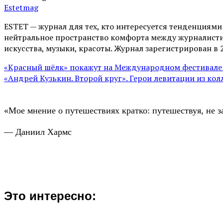
Estetmag
ESTET — журнал для тех, кто интересуeтся тенденциям
нейтральное пространство комфорта между журналистик
искусства, музыки, красоты. Журнал зарегистрирован в 
«Красный шёлк» покажут на Международном фестивале 
«Андрей Кузькин. Второй круг». Герои левитации из ко
«Мое мнение о путешествиях кратко: путешествуя, не з
— Даниил Хармс
Это интересно: