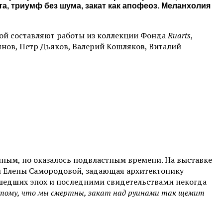
а, триумф без шума, закат как апофеоз. Меланхолия
рой составляют работы из коллекции Фонда
Ruarts
,
ьянов, Петр Дьяков, Валерий Кошляков, Виталий
нным, но оказалось подвластным времени. На выставке
 и Елены Самородовой, задающая архитектонику
ушедших эпох и последними свидетельствами некогда
потому, что мы смертны, закат над руинами так щемит