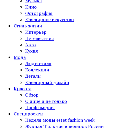
Музыка
Кино
Фотография
Ювелирное искусство
Стиль жизни
Интерьер
Путешествия
Авто
Кухня
Мода
Люди стиля
Коллекции
Детали
Ювелирный дизайн
Красота
Обзор
О лице и не только
Парфюмерия
Спецпроекты
Неделя моды estet fashion week
Журнал "Гильдия ювелиров России