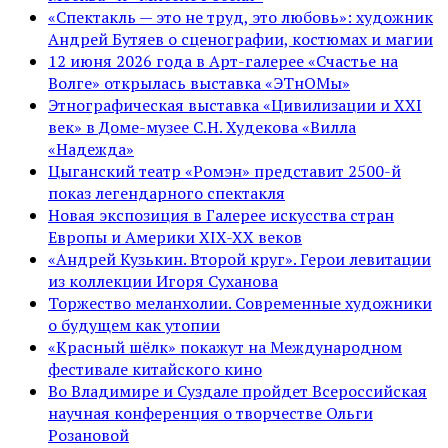
«Спектакль — это не труд, это любовь»: художник
Андрей Бутяев о сценографии, костюмах и магии
12 июня 2026 года в Арт-галерее «Счастье на
Волге» открылась выставка «ЭТнОМы»
Этнографическая выставка «Цивилизации и ХХI
век» в Доме-музее С.Н. Худекова «Вилла
«Надежда»
Цыганский театр «Ромэн» представит 2500-й
показ легендарного спектакля
Новая экспозиция в Галерее искусства стран
Европы и Америки XIX-XX веков
«Андрей Кузькин. Второй круг». Герои левитации
из коллекции Игоря Суханова
Торжество меланхолии. Современные художники
о будущем как утопии
«Красный шёлк» покажут на Международном
фестивале китайского кино
Во Владимире и Суздале пройдет Всероссийская
научная конференция о творчестве Ольги
Розановой