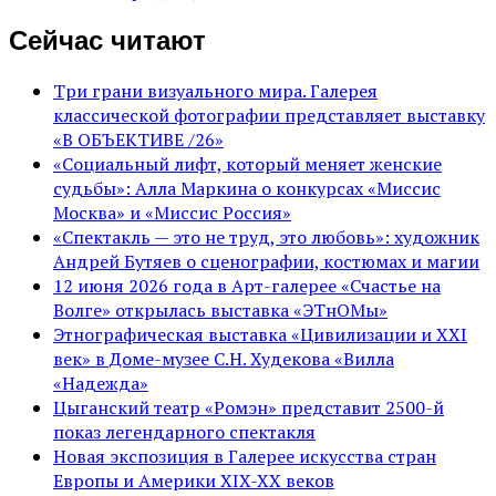
Сейчас читают
Три грани визуального мира. Галерея
классической фотографии представляет выставку
«В ОБЪЕКТИВЕ /26»
«Социальный лифт, который меняет женские
судьбы»: Алла Маркина о конкурсах «Миссис
Москва» и «Миссис Россия»
«Спектакль — это не труд, это любовь»: художник
Андрей Бутяев о сценографии, костюмах и магии
12 июня 2026 года в Арт-галерее «Счастье на
Волге» открылась выставка «ЭТнОМы»
Этнографическая выставка «Цивилизации и ХХI
век» в Доме-музее С.Н. Худекова «Вилла
«Надежда»
Цыганский театр «Ромэн» представит 2500-й
показ легендарного спектакля
Новая экспозиция в Галерее искусства стран
Европы и Америки XIX-XX веков