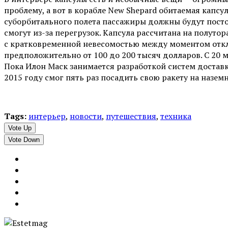
проблему, а вот в корабле New Shepard обитаемая капс
суборбитального полета пассажиры должны будут посто
смогут из-за перегрузок. Капсула рассчитана на полутор
с кратковременной невесомостью между моментом отк
предположительно от 100 до 200 тысяч долларов. С 20 м
Пока Илон Маск занимается разработкой систем доставки
2015 году смог пять раз посадить свою ракету на назе
Tags:
интерьер
,
новости
,
путешествия
,
техника
Vote Up
Vote Down