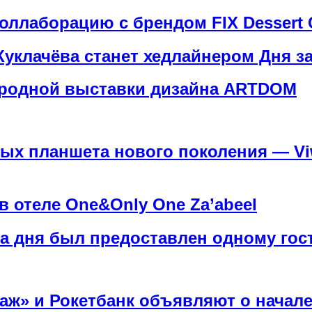
оллаборацию с брендом FIX Dessert C
уклачёва станет хедлайнером Дня з
ародной выставки дизайна ARTDOM
ых планшета нового поколения — Viw
в отеле One&Only One Za’abeel
а дня был предоставлен одному гос
аж» и Рокетбанк объявляют о начале