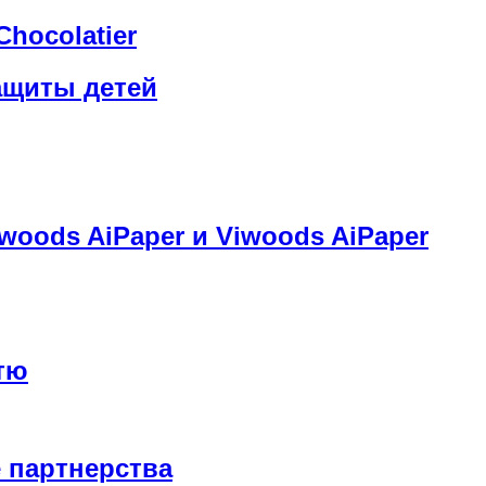
hocolatier
ащиты детей
oods AiPaper и Viwoods AiPaper
тю
 партнерства