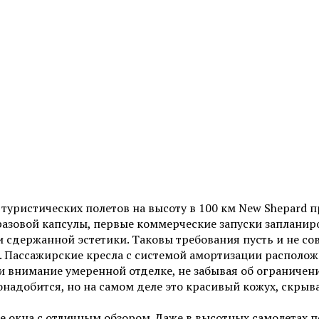
туристических полетов на высоту в 100 км New Shepard 
разовой капсулы, первые коммерческие запуски запланир
сдержанной эстетики. Таковы требования пусть и не сов
во. Пассажирские кресла с системой амортизации распол
 внимание умеренной отделке, не забывая об ограничени
онадобится, но на самом деле это красивый кожух, скр
 окна с отличным обзором. Даже в высотных самолетах п