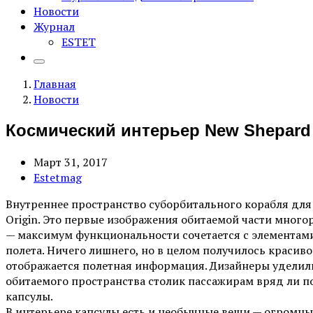
Новости
Журнал
ESTET
Главная
Новости
Космический интерьер New Shepard
Март 31, 2017
Estetmag
Внутреннее пространство суборбитального корабля для 
Origin. Это первые изображения обитаемой части много
— максимум функциональности сочетается с элементами 
полета. Ничего лишнего, но в целом получилось краси
отображается полетная информация. Дизайнеры уделили
обитаемого пространства столик пассажирам вряд ли п
капсулы.
В интерьере капсулы есть и необычные вещи — огромные