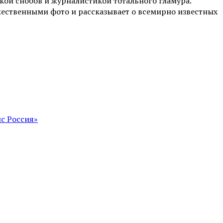
ой снобов и журналистикой тотального гламура.
жественными фото и рассказывает о всемирно известных
с Россия»