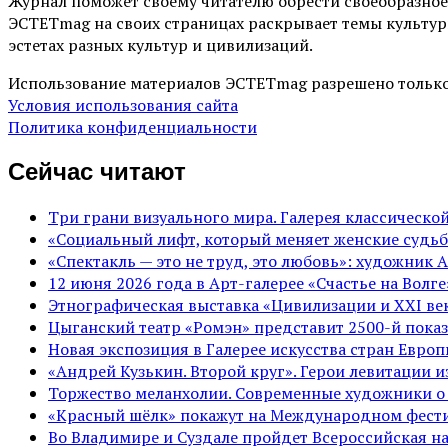
Журнал поможет своему читателю обрести своеобразное
ЭСТЕТmag на своих страницах раскрывает темы культур
эстетах разных культур и цивилизаций.
Использование материалов ЭСТЕТmag разрешено только
Условия использования сайта
Политика конфиденциальности
Сейчас читают
Три грани визуального мира. Галерея классическ
«Социальный лифт, который меняет женские судьб
«Спектакль — это не труд, это любовь»: художник 
12 июня 2026 года в Арт-галерее «Счастье на Вол
Этнографическая выставка «Цивилизации и ХХI век
Цыганский театр «Ромэн» представит 2500-й показ
Новая экспозиция в Галерее искусства стран Евро
«Андрей Кузькин. Второй круг». Герои левитации 
Торжество меланхолии. Современные художники о
«Красный шёлк» покажут на Международном фести
Во Владимире и Суздале пройдет Всероссийская н