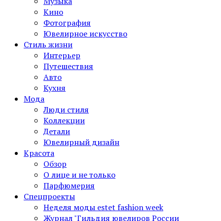
Музыка
Кино
Фотография
Ювелирное искусство
Стиль жизни
Интерьер
Путешествия
Авто
Кухня
Мода
Люди стиля
Коллекции
Детали
Ювелирный дизайн
Красота
Обзор
О лице и не только
Парфюмерия
Спецпроекты
Неделя моды estet fashion week
Журнал "Гильдия ювелиров России