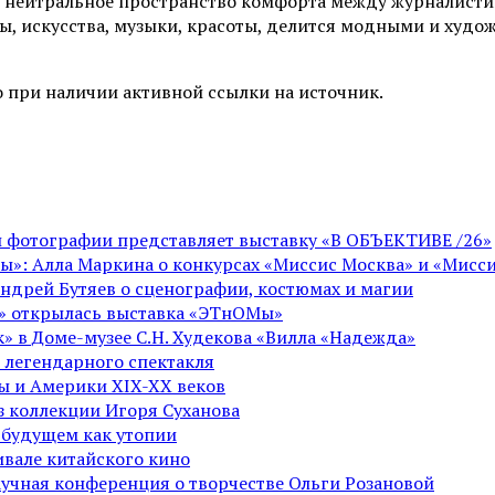
 нейтральное пространство комфорта между журналистик
ы, искусства, музыки, красоты, делится модными и худо
 при наличии активной ссылки на источник.
ой фотографии представляет выставку «В ОБЪЕКТИВЕ /26»
ы»: Алла Маркина о конкурсах «Миссис Москва» и «Мисси
Андрей Бутяев о сценографии, костюмах и магии
ге» открылась выставка «ЭТнОМы»
» в Доме-музее С.Н. Худекова «Вилла «Надежда»
 легендарного спектакля
пы и Америки XIX-XX веков
из коллекции Игоря Суханова
 будущем как утопии
вале китайского кино
аучная конференция о творчестве Ольги Розановой