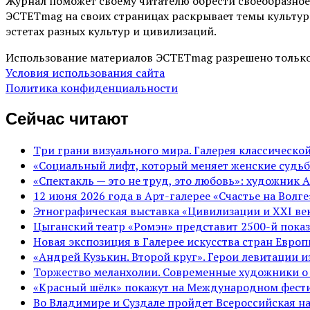
Журнал поможет своему читателю обрести своеобразное
ЭСТЕТmag на своих страницах раскрывает темы культур
эстетах разных культур и цивилизаций.
Использование материалов ЭСТЕТmag разрешено только
Условия использования сайта
Политика конфиденциальности
Сейчас читают
Три грани визуального мира. Галерея классическ
«Социальный лифт, который меняет женские судьб
«Спектакль — это не труд, это любовь»: художник 
12 июня 2026 года в Арт-галерее «Счастье на Вол
Этнографическая выставка «Цивилизации и ХХI век
Цыганский театр «Ромэн» представит 2500-й показ
Новая экспозиция в Галерее искусства стран Евро
«Андрей Кузькин. Второй круг». Герои левитации 
Торжество меланхолии. Современные художники о
«Красный шёлк» покажут на Международном фести
Во Владимире и Суздале пройдет Всероссийская н