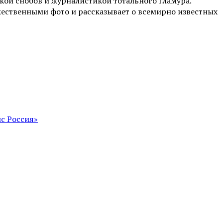
ой снобов и журналистикой тотального гламура.
жественными фото и рассказывает о всемирно известных
с Россия»