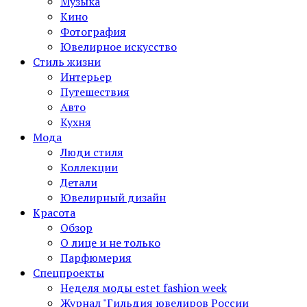
Музыка
Кино
Фотография
Ювелирное искусство
Стиль жизни
Интерьер
Путешествия
Авто
Кухня
Мода
Люди стиля
Коллекции
Детали
Ювелирный дизайн
Красота
Обзор
О лице и не только
Парфюмерия
Спецпроекты
Неделя моды estet fashion week
Журнал "Гильдия ювелиров России