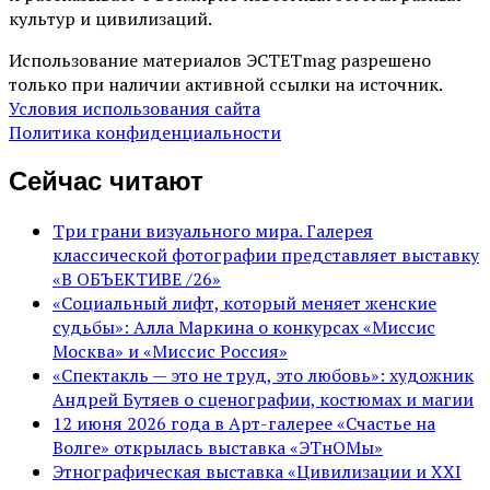
культур и цивилизаций.
Использование материалов ЭСТЕТmag разрешено
только при наличии активной ссылки на источник.
Условия использования сайта
Политика конфиденциальности
Сейчас читают
Три грани визуального мира. Галерея
классической фотографии представляет выставку
«В ОБЪЕКТИВЕ /26»
«Социальный лифт, который меняет женские
судьбы»: Алла Маркина о конкурсах «Миссис
Москва» и «Миссис Россия»
«Спектакль — это не труд, это любовь»: художник
Андрей Бутяев о сценографии, костюмах и магии
12 июня 2026 года в Арт-галерее «Счастье на
Волге» открылась выставка «ЭТнОМы»
Этнографическая выставка «Цивилизации и ХХI