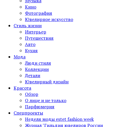
Музыка
Кино
Фотография
Ювелирное искусство
Стиль жизни
Интерьер
Путешествия
Авто
Кухня
Мода
Люди стиля
Коллекции
Детали
Ювелирный дизайн
Красота
Обзор
О лице и не только
Парфюмерия
Спецпроекты
Неделя моды estet fashion week
Журнал "Гильдия ювелиров России