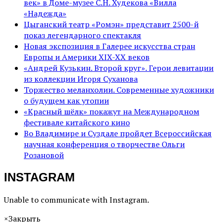
век» в Доме-музее С.Н. Худекова «Вилла
«Надежда»
Цыганский театр «Ромэн» представит 2500-й
показ легендарного спектакля
Новая экспозиция в Галерее искусства стран
Европы и Америки XIX-XX веков
«Андрей Кузькин. Второй круг». Герои левитации
из коллекции Игоря Суханова
Торжество меланхолии. Современные художники
о будущем как утопии
«Красный шёлк» покажут на Международном
фестивале китайского кино
Во Владимире и Суздале пройдет Всероссийская
научная конференция о творчестве Ольги
Розановой
INSTAGRAM
Unable to communicate with Instagram.
×
Закрыть