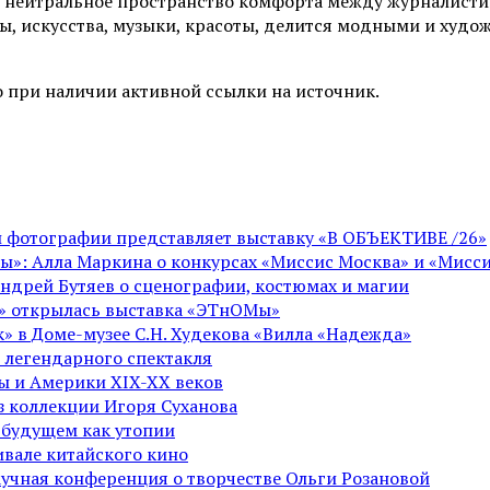
 нейтральное пространство комфорта между журналистик
ы, искусства, музыки, красоты, делится модными и худо
 при наличии активной ссылки на источник.
ой фотографии представляет выставку «В ОБЪЕКТИВЕ /26»
ы»: Алла Маркина о конкурсах «Миссис Москва» и «Мисси
Андрей Бутяев о сценографии, костюмах и магии
ге» открылась выставка «ЭТнОМы»
» в Доме-музее С.Н. Худекова «Вилла «Надежда»
 легендарного спектакля
пы и Америки XIX-XX веков
из коллекции Игоря Суханова
 будущем как утопии
вале китайского кино
аучная конференция о творчестве Ольги Розановой