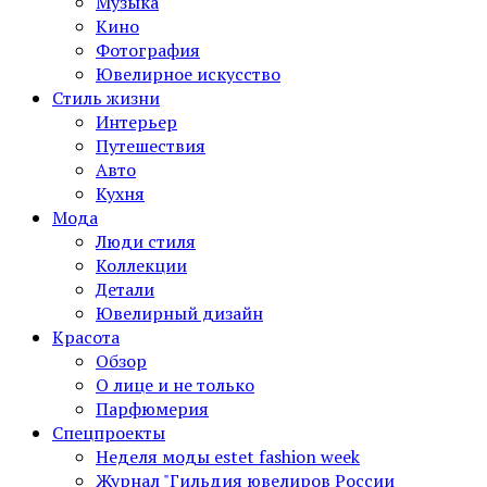
Музыка
Кино
Фотография
Ювелирное искусство
Стиль жизни
Интерьер
Путешествия
Авто
Кухня
Мода
Люди стиля
Коллекции
Детали
Ювелирный дизайн
Красота
Обзор
О лице и не только
Парфюмерия
Спецпроекты
Неделя моды estet fashion week
Журнал "Гильдия ювелиров России