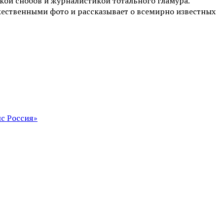
ой снобов и журналистикой тотального гламура.
жественными фото и рассказывает о всемирно известных
с Россия»