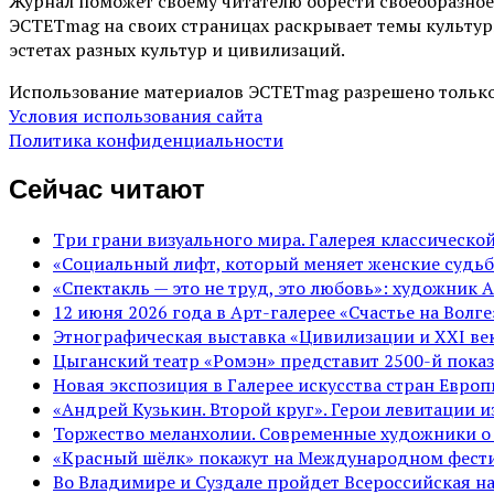
Журнал поможет своему читателю обрести своеобразное
ЭСТЕТmag на своих страницах раскрывает темы культур
эстетах разных культур и цивилизаций.
Использование материалов ЭСТЕТmag разрешено только
Условия использования сайта
Политика конфиденциальности
Сейчас читают
Три грани визуального мира. Галерея классическ
«Социальный лифт, который меняет женские судьб
«Спектакль — это не труд, это любовь»: художник 
12 июня 2026 года в Арт-галерее «Счастье на Вол
Этнографическая выставка «Цивилизации и ХХI век
Цыганский театр «Ромэн» представит 2500-й показ
Новая экспозиция в Галерее искусства стран Евро
«Андрей Кузькин. Второй круг». Герои левитации 
Торжество меланхолии. Современные художники о
«Красный шёлк» покажут на Международном фести
Во Владимире и Суздале пройдет Всероссийская н