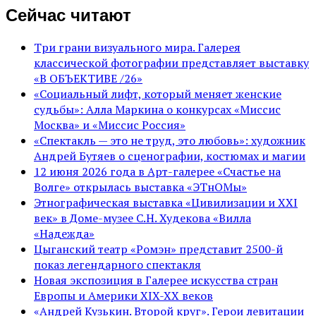
Сейчас читают
Три грани визуального мира. Галерея
классической фотографии представляет выставку
«В ОБЪЕКТИВЕ /26»
«Социальный лифт, который меняет женские
судьбы»: Алла Маркина о конкурсах «Миссис
Москва» и «Миссис Россия»
«Спектакль — это не труд, это любовь»: художник
Андрей Бутяев о сценографии, костюмах и магии
12 июня 2026 года в Арт-галерее «Счастье на
Волге» открылась выставка «ЭТнОМы»
Этнографическая выставка «Цивилизации и ХХI
век» в Доме-музее С.Н. Худекова «Вилла
«Надежда»
Цыганский театр «Ромэн» представит 2500-й
показ легендарного спектакля
Новая экспозиция в Галерее искусства стран
Европы и Америки XIX-XX веков
«Андрей Кузькин. Второй круг». Герои левитации