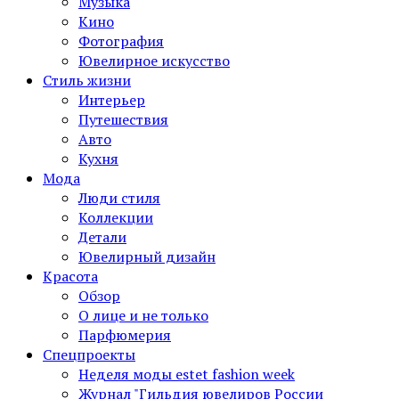
Музыка
Кино
Фотография
Ювелирное искусство
Стиль жизни
Интерьер
Путешествия
Авто
Кухня
Мода
Люди стиля
Коллекции
Детали
Ювелирный дизайн
Красота
Обзор
О лице и не только
Парфюмерия
Спецпроекты
Неделя моды estet fashion week
Журнал "Гильдия ювелиров России