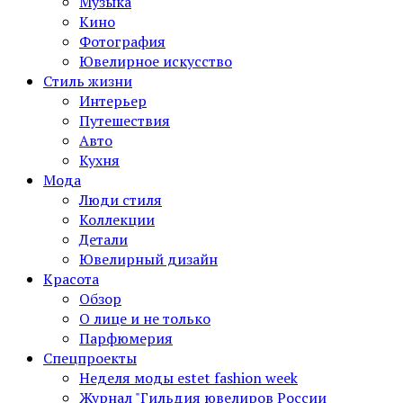
Музыка
Кино
Фотография
Ювелирное искусство
Стиль жизни
Интерьер
Путешествия
Авто
Кухня
Мода
Люди стиля
Коллекции
Детали
Ювелирный дизайн
Красота
Обзор
О лице и не только
Парфюмерия
Спецпроекты
Неделя моды estet fashion week
Журнал "Гильдия ювелиров России