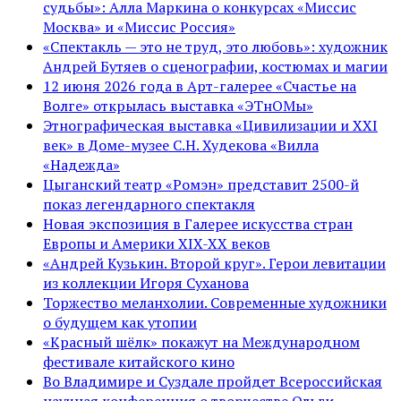
судьбы»: Алла Маркина о конкурсах «Миссис
Москва» и «Миссис Россия»
«Спектакль — это не труд, это любовь»: художник
Андрей Бутяев о сценографии, костюмах и магии
12 июня 2026 года в Арт-галерее «Счастье на
Волге» открылась выставка «ЭТнОМы»
Этнографическая выставка «Цивилизации и ХХI
век» в Доме-музее С.Н. Худекова «Вилла
«Надежда»
Цыганский театр «Ромэн» представит 2500-й
показ легендарного спектакля
Новая экспозиция в Галерее искусства стран
Европы и Америки XIX-XX веков
«Андрей Кузькин. Второй круг». Герои левитации
из коллекции Игоря Суханова
Торжество меланхолии. Современные художники
о будущем как утопии
«Красный шёлк» покажут на Международном
фестивале китайского кино
Во Владимире и Суздале пройдет Всероссийская