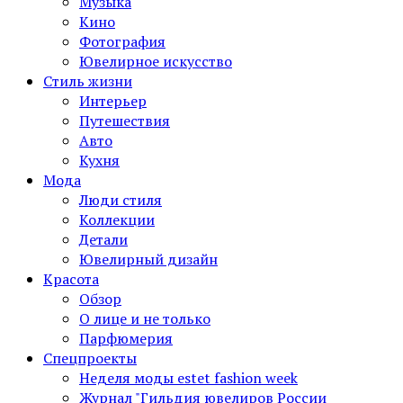
Музыка
Кино
Фотография
Ювелирное искусство
Стиль жизни
Интерьер
Путешествия
Авто
Кухня
Мода
Люди стиля
Коллекции
Детали
Ювелирный дизайн
Красота
Обзор
О лице и не только
Парфюмерия
Спецпроекты
Неделя моды estet fashion week
Журнал "Гильдия ювелиров России