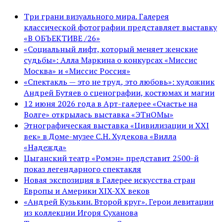
Три грани визуального мира. Галерея
классической фотографии представляет выставку
«В ОБЪЕКТИВЕ /26»
«Социальный лифт, который меняет женские
судьбы»: Алла Маркина о конкурсах «Миссис
Москва» и «Миссис Россия»
«Спектакль — это не труд, это любовь»: художник
Андрей Бутяев о сценографии, костюмах и магии
12 июня 2026 года в Арт-галерее «Счастье на
Волге» открылась выставка «ЭТнОМы»
Этнографическая выставка «Цивилизации и ХХI
век» в Доме-музее С.Н. Худекова «Вилла
«Надежда»
Цыганский театр «Ромэн» представит 2500-й
показ легендарного спектакля
Новая экспозиция в Галерее искусства стран
Европы и Америки XIX-XX веков
«Андрей Кузькин. Второй круг». Герои левитации
из коллекции Игоря Суханова