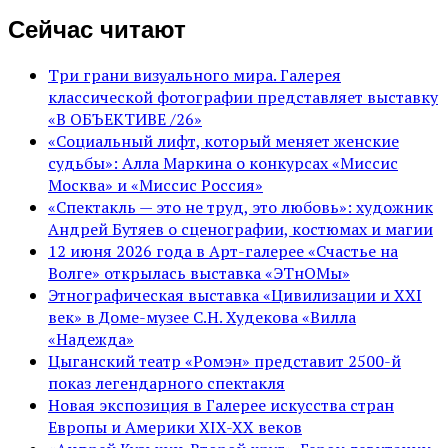
Сейчас читают
Три грани визуального мира. Галерея
классической фотографии представляет выставку
«В ОБЪЕКТИВЕ /26»
«Социальный лифт, который меняет женские
судьбы»: Алла Маркина о конкурсах «Миссис
Москва» и «Миссис Россия»
«Спектакль — это не труд, это любовь»: художник
Андрей Бутяев о сценографии, костюмах и магии
12 июня 2026 года в Арт-галерее «Счастье на
Волге» открылась выставка «ЭТнОМы»
Этнографическая выставка «Цивилизации и ХХI
век» в Доме-музее С.Н. Худекова «Вилла
«Надежда»
Цыганский театр «Ромэн» представит 2500-й
показ легендарного спектакля
Новая экспозиция в Галерее искусства стран
Европы и Америки XIX-XX веков