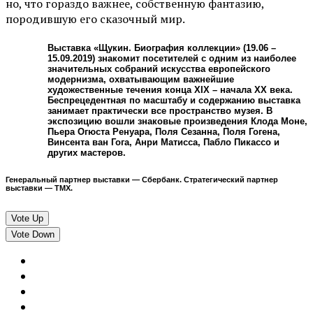
но, что гораздо важнее, собственную фантазию,
породившую его сказочный мир.
Выставка «Щукин. Биография коллекции» (19.06 –
15.09.2019) знакомит посетителей с одним из наиболее
значительных собраний искусства европейского
модернизма, охватывающим важнейшие
художественные течения конца XIX – начала ХХ века.
Беспрецедентная по масштабу и содержанию выставка
занимает практически все пространство музея. В
экспозицию вошли знаковые произведения Клода Моне,
Пьера Огюста Ренуара, Поля Сезанна, Поля Гогена,
Винсента ван Гога, Анри Матисса, Пабло Пикассо и
других мастеров.
Генеральный партнер выставки — Сбербанк. Стратегический партнер
выставки — ТМХ.
Vote Up
Vote Down