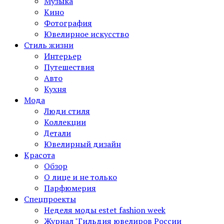
Музыка
Кино
Фотография
Ювелирное искусство
Стиль жизни
Интерьер
Путешествия
Авто
Кухня
Мода
Люди стиля
Коллекции
Детали
Ювелирный дизайн
Красота
Обзор
О лице и не только
Парфюмерия
Спецпроекты
Неделя моды estet fashion week
Журнал "Гильдия ювелиров России