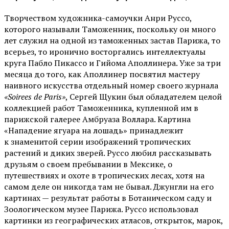
Творчеством художника-самоучки Анри Руссо,
которого называли Таможенник, поскольку он много
лет служил на одной из таможенных застав Парижа, то
всерьез, то иронично восторгались интеллектуалы
круга Пабло Пикассо и Гийома Аполлинера. Уже за три
месяца до того, как Аполлинер посвятил мастеру
наивного искусства отдельный номер своего журнала
«Soirees de Paris»
, Сергей Щукин был обладателем целой
коллекцией работ Таможенника, купленной им в
парижской галерее Амбруаза Воллара. Картина
«Нападение ягуара на лошадь» принадлежит
к знаменитой серии изображений тропических
растений и диких зверей. Руссо любил рассказывать
друзьям о своем пребывании в Мексике, о
путешествиях и охоте в тропических лесах, хотя на
самом деле он никогда там не бывал. Джунгли на его
картинах — результат работы в Ботаническом саду и
Зоологическом музее Парижа. Руссо использовал
картинки из географических атласов, открыток, марок,