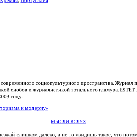
 Кремля
,
Португалия
и современного социокультурного пространства. Журнал 
ой снобов и журналистикой тотального гламура. ESTET н
2009 году.
сторизма к модерну»
МЫСЛИ ВСЛУХ
аезжай слишком далеко, а не то увидишь такое, что пот