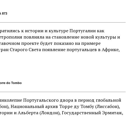
 873
атились к истории и культуре Португалии как
метрополия повлияла на становление новой культуры и
тавочном проекте будет показано на примере
тран Старого Света появление португальцев в Африке,
orre do Tombo
ликолепие Португальского двора в период глобальной
он), Национальный архив Торре ду Томбу (Лиссабон),
тории и Альберта (Лондон), Государственный Эрмитаж,