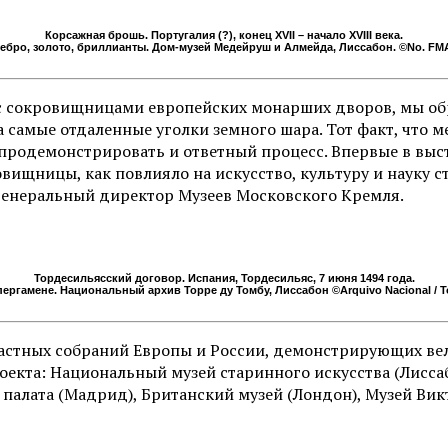
Корсажная брошь. Португалия (?), конец XVII – начало XVIII века.
ебро, золото, бриллианты. Дом-музей Медейруш и Алмейда, Лиссабон. ©No. FMA
с сокровищницами европейских монарших дворов, мы обр
 самые отдаленные уголки земного шара. Тот факт, что 
продемонстрировать и ответный процесс. Впервые в выс
ищницы, как повлияло на искусство, культуру и науку с
генеральный директор Музеев Московского Кремля.
Тордесильясский договор. Испания, Тордесильяс, 7 июня 1494 года.
пергамене. Национальный архив Торре ду Томбу, Лиссабон ©Arquivo Nacional / T
частных собраний Европы и России, демонстрирующих ве
екта: Национальный музей старинного искусства (Лиссаб
алата (Мадрид), Британский музей (Лондон), Музей Вик