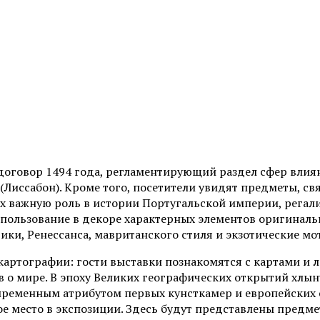
договор 1494 года, регламентирующий раздел сфер влия
Лиссабон). Кроме того, посетители увидят предметы, св
 важную роль в истории Португальской империи, регали
пользование в декоре характерных элементов оригиналь
ки, Ренессанса, мавританского стиля и экзотические мо
 картографии: гости выставки познакомятся с картами 
 о мире. В эпоху Великих географических открытий хлын
пременным атрибутом первых кунсткамер и европейских 
е место в экспозиции. Здесь будут представлены предме