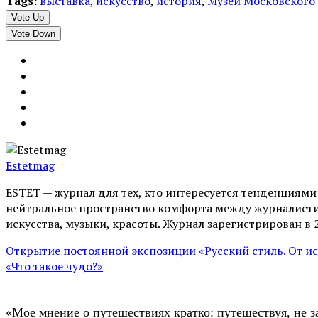
Tags:
выставка
,
искусство
,
история
,
Музеи Московского
Vote Up
Vote Down
Estetmag
ESTET — журнал для тех, кто интересуeтся тенденциям
нейтральное пространство комфорта между журналистик
искусства, музыки, красоты. Журнал зарегистрирован в 
Открытие постоянной экспозиции «Русский стиль. От и
«Что такое чудо?»
«Мое мнение о путешествиях кратко: путешествуя, не з