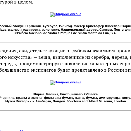
турой в целом.
бесный глобус. Германия, Аугсбург, 1575 год. Мастер Кристофер Шисслер Старш
едь, железо, гравировка, золочение. Национальный дворец Синтры, Португали
©Palácio Nacional de Sintra / Parques de Sintra Monte da Lua, S.A.
едения, свидетельствующие о глубоком взаимном прони
ного искусства» — вещи, выполненные из серебра, дерева
 очередь, продемонстрируют появление характерных евр
большинство экспонатов будет представлено в России вп
Ширма. Япония, Киото, начало XVII века.
Чернила, краска и золотая фольга на бумаге, парча, бумага, имитирующая кожу.
Музей Виктории и Альберта, Лондон. ©Victoria and Albert Museum, London