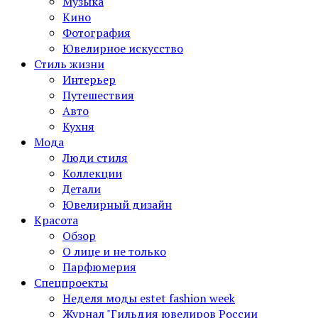
Музыка
Кино
Фотография
Ювелирное искусство
Стиль жизни
Интерьер
Путешествия
Авто
Кухня
Мода
Люди стиля
Коллекции
Детали
Ювелирный дизайн
Красота
Обзор
О лице и не только
Парфюмерия
Спецпроекты
Неделя моды estet fashion week
Журнал "Гильдия ювелиров России