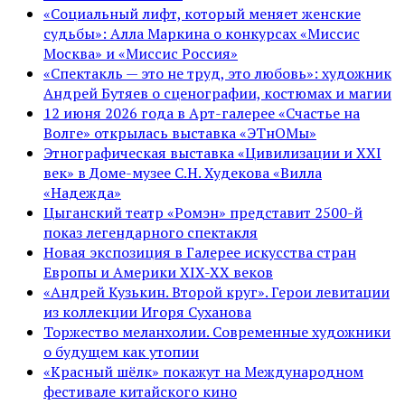
«Социальный лифт, который меняет женские
судьбы»: Алла Маркина о конкурсах «Миссис
Москва» и «Миссис Россия»
«Спектакль — это не труд, это любовь»: художник
Андрей Бутяев о сценографии, костюмах и магии
12 июня 2026 года в Арт-галерее «Счастье на
Волге» открылась выставка «ЭТнОМы»
Этнографическая выставка «Цивилизации и ХХI
век» в Доме-музее С.Н. Худекова «Вилла
«Надежда»
Цыганский театр «Ромэн» представит 2500-й
показ легендарного спектакля
Новая экспозиция в Галерее искусства стран
Европы и Америки XIX-XX веков
«Андрей Кузькин. Второй круг». Герои левитации
из коллекции Игоря Суханова
Торжество меланхолии. Современные художники
о будущем как утопии
«Красный шёлк» покажут на Международном
фестивале китайского кино