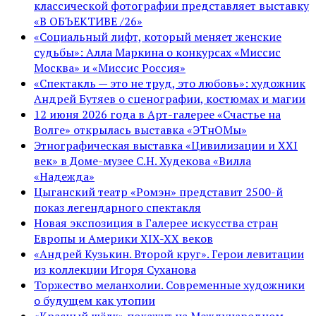
классической фотографии представляет выставку
«В ОБЪЕКТИВЕ /26»
«Социальный лифт, который меняет женские
судьбы»: Алла Маркина о конкурсах «Миссис
Москва» и «Миссис Россия»
«Спектакль — это не труд, это любовь»: художник
Андрей Бутяев о сценографии, костюмах и магии
12 июня 2026 года в Арт-галерее «Счастье на
Волге» открылась выставка «ЭТнОМы»
Этнографическая выставка «Цивилизации и ХХI
век» в Доме-музее С.Н. Худекова «Вилла
«Надежда»
Цыганский театр «Ромэн» представит 2500-й
показ легендарного спектакля
Новая экспозиция в Галерее искусства стран
Европы и Америки XIX-XX веков
«Андрей Кузькин. Второй круг». Герои левитации
из коллекции Игоря Суханова
Торжество меланхолии. Современные художники
о будущем как утопии