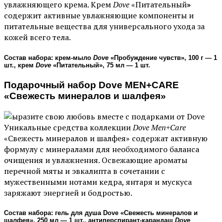
увлажняющего крема. Крем
Dove
«Питательный
»
содержит активные увлажняющие компоненты и
питательные вещества для универсального ухода за
кожей всего тела.
Состав набора: крем-мыло
Dove
«
Пробуждение чувств
»
, 100 г — 1
шт., крем
Dove
«
Питательный
»
, 75 мл — 1 шт.
Подарочный набор Dove MEN+CARE
«Свежесть минералов и шалфея»
Уникальные средства коллекции
Dove Men+Care
«Свежесть минералов и шалфея» содержат активную
формулу с минералами для необходимого баланса
очищения и увлажнения. Освежающие ароматы
перечной мяты и эвкалипта в сочетании с
мужественными нотами кедра, янтаря и мускуса
заряжают энергией и бодростью.
Состав набора: гель для душа Dove «Свежесть минералов и
шалфея», 250 мл
—
1 шт., антиперспирант-карандаш
Dove