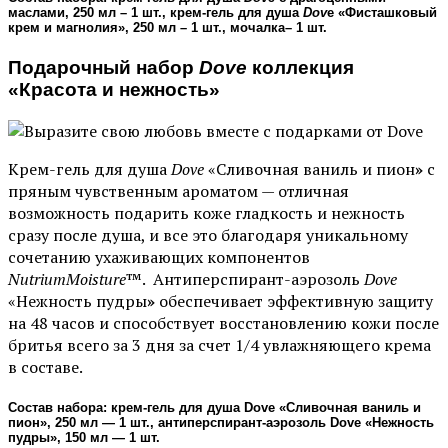
маслами, 250 мл – 1 шт., крем-гель для душа
Dov
e «Фисташковый
крем и магнолия», 250 мл – 1 шт., мочалка– 1 шт.
Подарочный набор
Dove
коллекция
«Красота и нежность»
Крем-гель для душа
Dove
«Сливочная ваниль и пион
»
c
пряным чувственным ароматом — отличная
возможность подарить коже гладкость и нежность
сразу после душа, и все это благодаря уникальному
сочетанию ухаживающих компонентов
NutriumMoisture
™. Антиперспирант-аэрозоль
Dove
«Нежность пудры
»
обеспечивает эффективную защиту
на 48 часов и способствует восстановлению кожи после
бритья всего за 3 дня за счет 1/4 увлажняющего крема
в составе.
Состав набора: крем-гель для душа Dove «Сливочная ваниль и
пион», 250 мл — 1 шт., антиперспирант-аэрозоль Dove
«
Нежность
пудры», 150 мл — 1 шт.