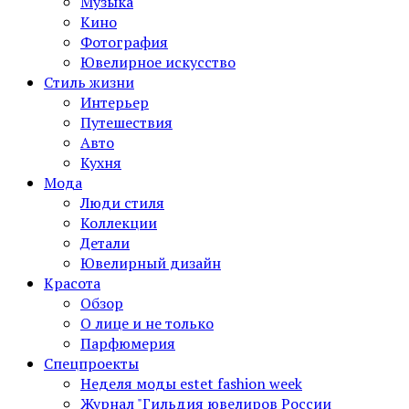
Музыка
Кино
Фотография
Ювелирное искусство
Стиль жизни
Интерьер
Путешествия
Авто
Кухня
Мода
Люди стиля
Коллекции
Детали
Ювелирный дизайн
Красота
Обзор
О лице и не только
Парфюмерия
Спецпроекты
Неделя моды estet fashion week
Журнал "Гильдия ювелиров России