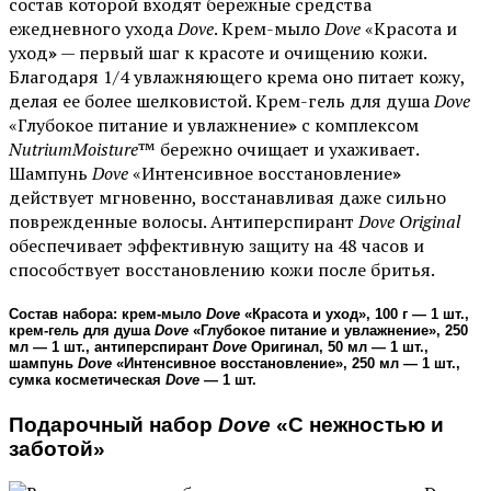
состав которой входят бережные средства
ежедневного ухода
Dove
. Крем-мыло
Dove
«Красота и
уход
»
— первый шаг к красоте и очищению кожи.
Благодаря 1/4 увлажняющего крема оно питает кожу,
делая ее более шелковистой. Крем-гель для душа
Dove
«Глубокое питание и увлажнение
»
с комплексом
NutriumMoisture
™ бережно очищает и ухаживает.
Шампунь
Dove
«Интенсивное восстановление
»
действует мгновенно, восстанавливая даже сильно
поврежденные волосы. Антиперспирант
Dove Original
обеспечивает эффективную защиту на 48 часов и
способствует восстановлению кожи после бритья.
Состав набора: крем-мыло
Dove
«Красота и уход», 100 г — 1 шт.,
крем-гель для душа
Dove
«Глубокое питание и увлажнение», 250
мл — 1 шт., антиперспирант
Dove
Оригинал, 50 мл — 1 шт.,
шампунь
Dove
«Интенсивное восстановление», 250 мл — 1 шт.,
сумка косметическая
Dove
— 1 шт.
Подарочный набор
Dove
«С нежностью и
заботой»