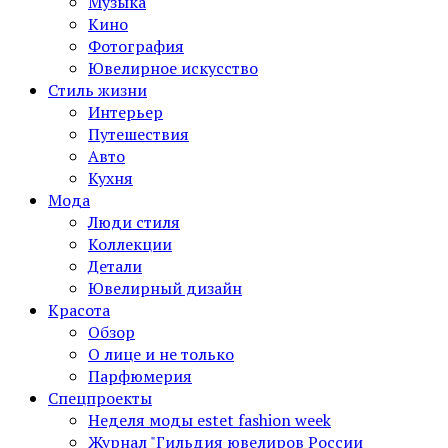
Музыка
Кино
Фотография
Ювелирное искусство
Стиль жизни
Интерьер
Путешествия
Авто
Кухня
Мода
Люди стиля
Коллекции
Детали
Ювелирный дизайн
Красота
Обзор
О лице и не только
Парфюмерия
Спецпроекты
Неделя моды estet fashion week
Журнал "Гильдия ювелиров России