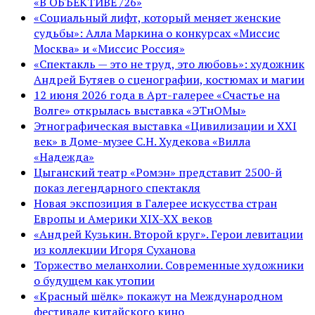
«В ОБЪЕКТИВЕ /26»
«Социальный лифт, который меняет женские
судьбы»: Алла Маркина о конкурсах «Миссис
Москва» и «Миссис Россия»
«Спектакль — это не труд, это любовь»: художник
Андрей Бутяев о сценографии, костюмах и магии
12 июня 2026 года в Арт-галерее «Счастье на
Волге» открылась выставка «ЭТнОМы»
Этнографическая выставка «Цивилизации и ХХI
век» в Доме-музее С.Н. Худекова «Вилла
«Надежда»
Цыганский театр «Ромэн» представит 2500-й
показ легендарного спектакля
Новая экспозиция в Галерее искусства стран
Европы и Америки XIX-XX веков
«Андрей Кузькин. Второй круг». Герои левитации
из коллекции Игоря Суханова
Торжество меланхолии. Современные художники
о будущем как утопии
«Красный шёлк» покажут на Международном
фестивале китайского кино