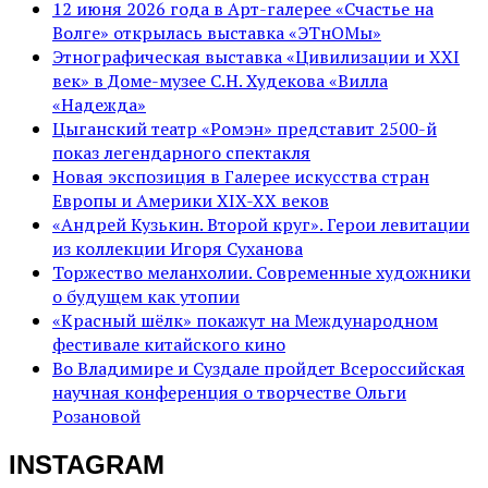
12 июня 2026 года в Арт-галерее «Счастье на
Волге» открылась выставка «ЭТнОМы»
Этнографическая выставка «Цивилизации и ХХI
век» в Доме-музее С.Н. Худекова «Вилла
«Надежда»
Цыганский театр «Ромэн» представит 2500-й
показ легендарного спектакля
Новая экспозиция в Галерее искусства стран
Европы и Америки XIX-XX веков
«Андрей Кузькин. Второй круг». Герои левитации
из коллекции Игоря Суханова
Торжество меланхолии. Современные художники
о будущем как утопии
«Красный шёлк» покажут на Международном
фестивале китайского кино
Во Владимире и Суздале пройдет Всероссийская
научная конференция о творчестве Ольги
Розановой
INSTAGRAM