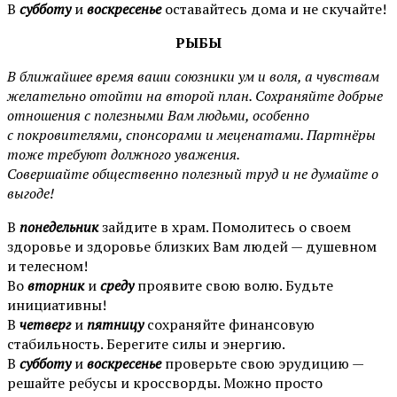
В
субботу
и
воскресенье
оставайтесь дома и не скучайте!
РЫБЫ
В ближайшее время ваши союзники ум и воля, а чувствам
желательно отойти на второй план. Сохраняйте добрые
отношения с полезными Вам людьми, особенно
с покровителями, спонсорами и меценатами. Партнёры
тоже требуют должного уважения.
Совершайте общественно полезный труд и не думайте о
выгоде!
В
понедельник
зайдите в храм. Помолитесь о своем
здоровье и здоровье близких Вам людей — душевном
и телесном!
Во
вторник
и
среду
проявите свою волю. Будьте
инициативны!
В
четверг
и
пятницу
сохраняйте финансовую
стабильность. Берегите силы и энергию.
В
субботу
и
воскресенье
проверьте свою эрудицию —
решайте ребусы и кроссворды. Можно просто