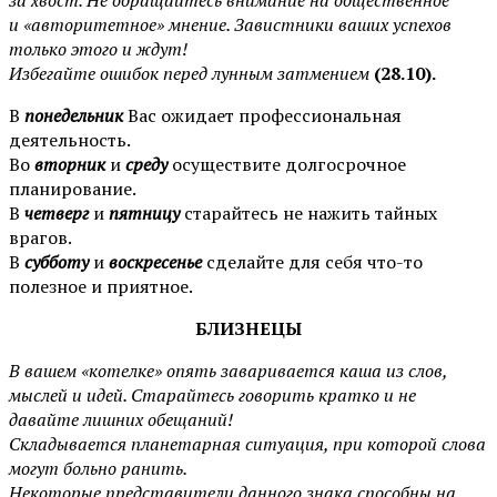
и «авторитетное» мнение. Завистники ваших успехов
только этого и ждут!
Избегайте ошибок перед лунным затмением
(28.10).
В
понедельник
Вас ожидает профессиональная
деятельность.
Во
вторник
и
среду
осуществите долгосрочное
планирование.
В
четверг
и
пятницу
старайтесь не нажить тайных
врагов.
В
субботу
и
воскресенье
сделайте для себя что-то
полезное и приятное.
БЛИЗНЕЦЫ
В вашем «котелке» опять заваривается каша из слов,
мыслей и идей. Старайтесь говорить кратко и не
давайте лишних обещаний!
Складывается планетарная ситуация, при которой слова
могут больно ранить.
Некоторые представители данного знака способны на