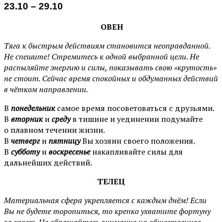
23.10 – 29.10
ОВЕН
Тяга к быстрым действиям становится неоправданной.
Не спешите! Стремитесь к одной выбранной цели. Не
распыляйте энергию и силы, показывать свою «крутость»
не стоит. Сейчас время спокойных и обдуманных действий
в чётком направлении.
В
понедельник
самое время посоветоваться с друзьями.
В
вторник
и
среду
в тишине и уединении подумайте
о плавном течении жизни.
В
четверг
и
пятницу
Вы хозяин своего положения.
В
субботу
и
воскресенье
накапливайте силы для
дальнейших действий.
ТЕЛЕЦ
Материальная сфера укрепляется с каждым днём! Если
Вы не будете торопиться, то крепко ухватите фортуну
за хвост. Не обращайтесь внимание на общественное