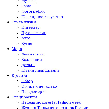
Музыка
Кино
Фотография
Ювелирное искусство
Стиль жизни
Интерьер
Путешествия
Авто
Кухня
Мода
Люди стиля
Коллекции
Детали
Ювелирный дизайн
Красота
Обзор
О лице и не только
Парфюмерия
Спецпроекты
Неделя моды estet fashion week
Журнал "Гильдия ювелиров России