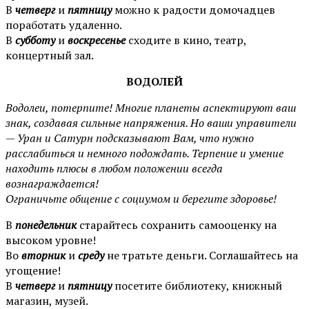
В
четверг
и
пятницу
можно к радости домочадцев
поработать удаленно.
В
субботу
и
воскресенье
сходите в кино, театр,
концертный зал.
ВОДОЛЕЙ
Водолеи, потерпите! Многие планеты аспектируют ваш
знак, создавая сильные напряжения. Но ваши управители
— Уран и Сатурн подсказывают Вам, что нужно
расслабиться и немного подождать. Терпение и умение
находить плюсы в любом положении всегда
вознаграждается!
Ограничьте общение с социумом и берегите здоровье!
В
понедельник
старайтесь сохранить самооценку на
высоком уровне!
Во
вторник
и
среду
не тратьте деньги. Соглашайтесь на
угощение!
В
четверг
и
пятницу
посетите библиотеку, книжный
магазин, музей.