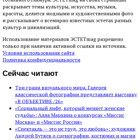
раскрывает темы культуры, искусства, музыки,
красоты, делится модными и художественными фото
и рассказывает о всемирно известных эстетах разных
культур и цивилизаций.
Использование материалов ЭСТЕТmag разрешено
только при наличии активной ссылки на источник.
Условия использования сайта
Политика конфиденциальности
Сейчас читают
Три грани визуального мира. Галерея
классической фотографии представляет выставку
«В ОБЪЕКТИВЕ /26»
«Социальный лифт, который меняет женские
судьбы»: Алла Маркина о конкурсах «Миссис
Москва» и «Миссис Россия»
«Спектакль — это не труд, это любовь»: художник
Андрей Бутяев о сценографии, костюмах и магии