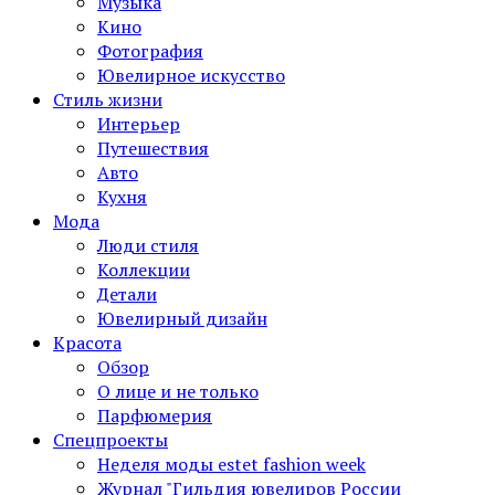
Музыка
Кино
Фотография
Ювелирное искусство
Стиль жизни
Интерьер
Путешествия
Авто
Кухня
Мода
Люди стиля
Коллекции
Детали
Ювелирный дизайн
Красота
Обзор
О лице и не только
Парфюмерия
Спецпроекты
Неделя моды estet fashion week
Журнал "Гильдия ювелиров России