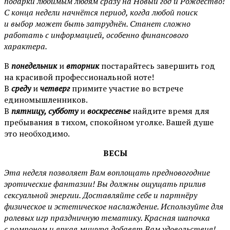
подарки любимым людям сразу на Новый год и Рождество!
С конца недели начнётся период, когда любой поиск
и выбор может быть затруднён. Станет сложно
работать с информацией, особенно финансового
характера.
В
понедельник
и
вторник
постарайтесь завершить год
на красивой профессиональной ноте!
В
среду
и
четверг
примите участие во встрече
единомышленников.
В
пятницу, субботу
и
воскресенье
найдите время для
пребывания в тихом, спокойном уголке. Вашей душе
это необходимо.
ВЕСЫ
Эта неделя позволяет Вам воплощать предновогодние
эротические фантазии! Вы должны ощущать прилив
сексуальной энергии. Доставляйте себе и партнёру
физическое и эстетическое наслаждение. Используйте для
ролевых игр праздничную тематику. Красная шапочка
с помпоном и яркая мишура добавят Вам удовольствия!