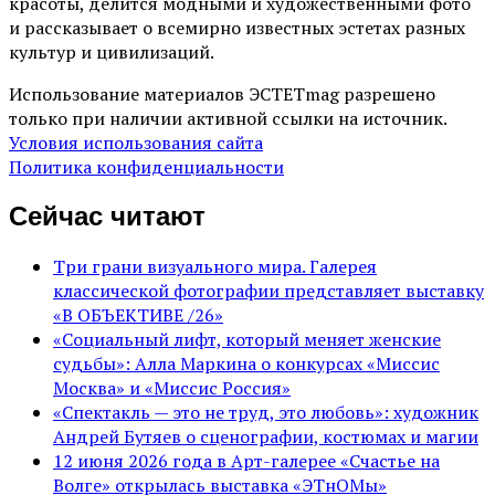
красоты, делится модными и художественными фото
и рассказывает о всемирно известных эстетах разных
культур и цивилизаций.
Использование материалов ЭСТЕТmag разрешено
только при наличии активной ссылки на источник.
Условия использования сайта
Политика конфиденциальности
Сейчас читают
Три грани визуального мира. Галерея
классической фотографии представляет выставку
«В ОБЪЕКТИВЕ /26»
«Социальный лифт, который меняет женские
судьбы»: Алла Маркина о конкурсах «Миссис
Москва» и «Миссис Россия»
«Спектакль — это не труд, это любовь»: художник
Андрей Бутяев о сценографии, костюмах и магии
12 июня 2026 года в Арт-галерее «Счастье на
Волге» открылась выставка «ЭТнОМы»