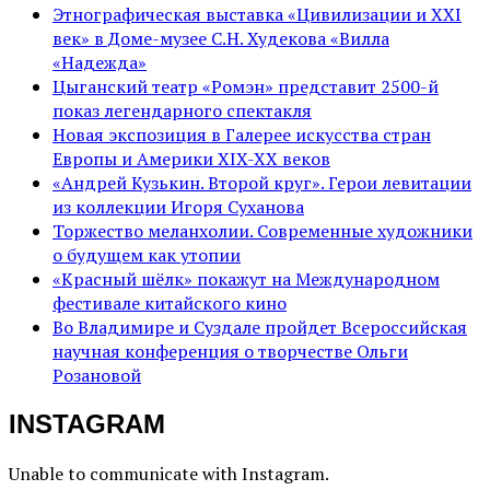
Этнографическая выставка «Цивилизации и ХХI
век» в Доме-музее С.Н. Худекова «Вилла
«Надежда»
Цыганский театр «Ромэн» представит 2500-й
показ легендарного спектакля
Новая экспозиция в Галерее искусства стран
Европы и Америки XIX-XX веков
«Андрей Кузькин. Второй круг». Герои левитации
из коллекции Игоря Суханова
Торжество меланхолии. Современные художники
о будущем как утопии
«Красный шёлк» покажут на Международном
фестивале китайского кино
Во Владимире и Суздале пройдет Всероссийская
научная конференция о творчестве Ольги
Розановой
INSTAGRAM
Unable to communicate with Instagram.