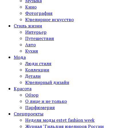
Музыка
Кино
Фотография
Ювелирное искусство
Стиль жизни
Интерьер
Путешествия
Авто
Кухня
Мода
Люди стиля
Коллекции
Детали
Ювелирный дизайн
Красота
Обзор
О лице и не только
Парфюмерия
Спецпроекты
Неделя моды estet fashion week
Журнал "Гильдия ювелиров России