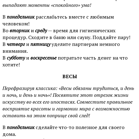
выпадают моменты «спокойного» ума!
В
п
онедельник
расслабьтесь вместе с любимым
человеком!
Во
вторник
и
среду
— время для гигиенических
процедур. Сходите в баню или сауну. Поддайте пару!
В
четверг
и
пятницу
уделите партнерам немного
внимания.
В
субботу
и
воскресенье
потратьте часть денег на что
хотите!
ВЕСЫ
Перефразируя классика: «Весы обязаны трудиться, и день
и ночь, и день и ночь»! Посвятите этот отрезок жизни
искусству во всех его ипостасях. Совместите правильное
восприятие красоты и гармонии мира с возможностью
оставить на этом поприще свой след!
В
п
онедельник
сделайте что-то полезное для своего
дома.