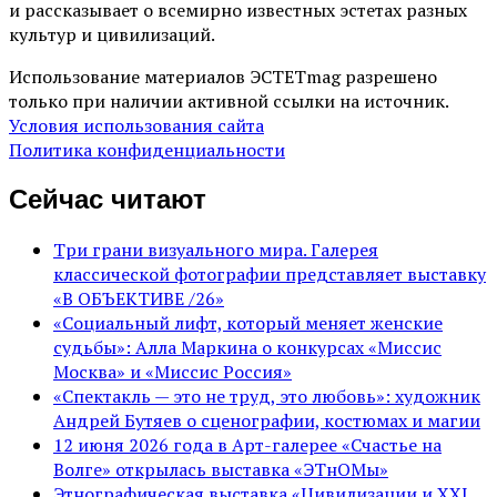
и рассказывает о всемирно известных эстетах разных
культур и цивилизаций.
Использование материалов ЭСТЕТmag разрешено
только при наличии активной ссылки на источник.
Условия использования сайта
Политика конфиденциальности
Сейчас читают
Три грани визуального мира. Галерея
классической фотографии представляет выставку
«В ОБЪЕКТИВЕ /26»
«Социальный лифт, который меняет женские
судьбы»: Алла Маркина о конкурсах «Миссис
Москва» и «Миссис Россия»
«Спектакль — это не труд, это любовь»: художник
Андрей Бутяев о сценографии, костюмах и магии
12 июня 2026 года в Арт-галерее «Счастье на
Волге» открылась выставка «ЭТнОМы»
Этнографическая выставка «Цивилизации и ХХI