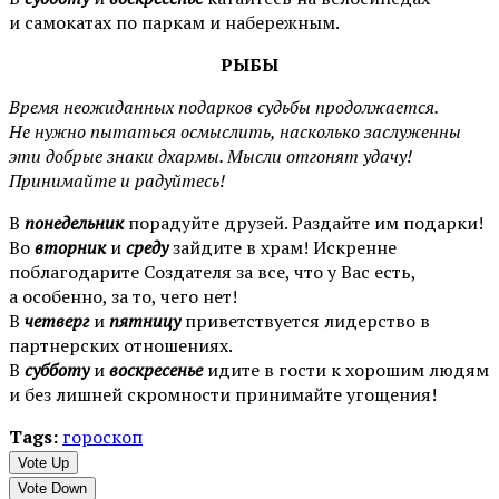
и самокатах по паркам и набережным.
РЫБЫ
Время неожиданных подарков судьбы продолжается.
Не нужно пытаться осмыслить, насколько заслуженны
эти добрые знаки дхармы. Мысли отгонят удачу!
Принимайте и радуйтесь!
В
понедельник
порадуйте друзей. Раздайте им подарки!
Во
вторник
и
среду
зайдите в храм! Искренне
поблагодарите Создателя за все, что у Вас есть,
а особенно, за то, чего нет!
В
четверг
и
пятницу
приветствуется лидерство в
партнерских отношениях.
В
субботу
и
воскресенье
идите в гости к хорошим людям
и без лишней скромности принимайте угощения!
Tags:
гороскоп
Vote Up
Vote Down