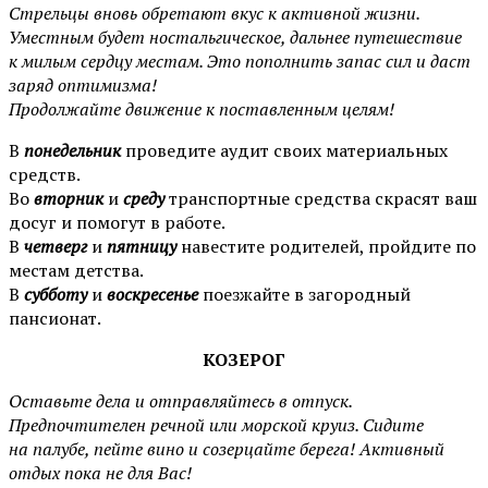
Стрельцы вновь обретают вкус к активной жизни.
Уместным будет ностальгическое, дальнее путешествие
к милым сердцу местам. Это пополнить запас сил и даст
заряд оптимизма!
Продолжайте движение к поставленным целям!
В
п
онедельник
проведите аудит своих материальных
средств.
Во
вторник
и
среду
транспортные средства скрасят ваш
досуг и помогут в работе.
В
четверг
и
пятницу
навестите родителей, пройдите по
местам детства.
В
субботу
и
воскресенье
поезжайте в загородный
пансионат.
КОЗЕРОГ
Оставьте дела и отправляйтесь в отпуск.
Предпочтителен речной или морской круиз. Сидите
на палубе, пейте вино и созерцайте берега! Активный
отдых пока не для Вас!