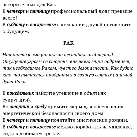
авторитетных для Вас.
В
четверг
и
пятницу
профессиональный долг превыше
всего!
В
субботу
и
воскресенье
в компании друзей поговорите
о будущем.
РАК
Начинается эмоционально нестабильный период.
Ощущение угрозы со стороны внешнего мира подрывает,
так необходимое Ракам, чувство безопасности. Как будто
кто-то пытается пробраться в святую святых ранимой
души Рака.
В
п
онедельник
найдите утешение в объятиях
супруга(ги).
Во
вторник
и
среду
примите меры для обеспечения
энергетической безопасности своего дома.
В
четверг
и
пятницу
почитайте мистические романы.
В
субботу
и
воскресенье
можно поработать на удаленке,
сидя в любимом кресле.