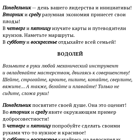
Понедельник
— день вашего лидерства и инициативы!
В
торник
и
среду
разумная экономия принесет свои
плоды!
В
четверг
и
пятницу
изучите карты и путеводители
круизов. Наметьте маршруты.
В
субботу
и
воскресенье
отдыхайте всей семьей!
ВОДОЛЕЙ
Возьмите в руки любой механический инструмент
и овладевайте мастерством, двигаясь к совершенству!
Шейте, строгайте, кроите, пилите, копайте, сверлите,
вяжите… А также, бегайте и плавайте! Только не
сидите, сложа руки!
Понедельник
посвятите своей душе. Она это оценит!
Во
вторник
и
среду
явите окружающим пример
добросовестности!
В
четверг
и
пятницу
попробуйте сделать своими
руками что-то нужное и красивое!
В
субботу
и
воскресенье
катайтесь на велосипедах