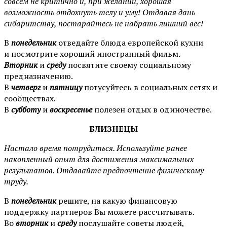
совсем не критично и, при желании, хорошая
возможность отдохнуть телу и уму! Отдавая дань
сибаритству, постарайтесь не набрать лишний вес!
В
п
онедельник
отведайте блюда европейской кухни
и посмотрите хороший иностранный фильм.
Вторник
и
среду
посвятите своему социальному
предназначению.
В
четверг
и
пятницу
потусуйтесь в социальных сетях и
сообществах.
В
субботу
и
воскресенье
полезен отдых в одиночестве.
БЛИЗНЕЦЫ
Настало время потрудиться. Используйте ранее
накопленный опыт для достижения максимальных
результатов. Отдавайте предпочтение физическому
труду.
В
п
онедельник
решите, на какую финансовую
поддержку партнеров Вы можете рассчитывать.
Во
вторник
и
среду
послушайте советы людей,