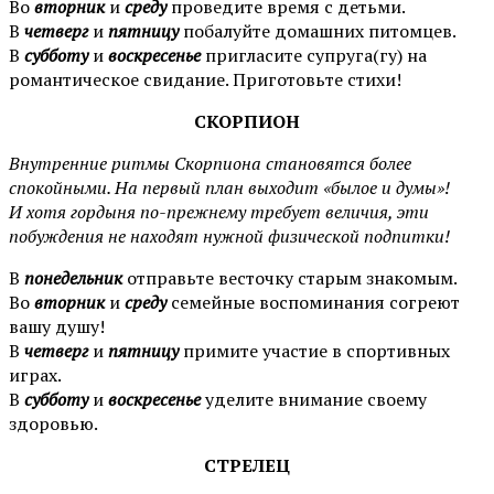
Во
вторник
и
среду
проведите время с детьми.
В
четверг
и
пятницу
побалуйте домашних питомцев.
В
субботу
и
воскресенье
пригласите супруга(гу) на
романтическое свидание. Приготовьте стихи!
СКОРПИОН
Внутренние ритмы Скорпиона становятся более
спокойными. На первый план выходит «былое и думы»!
И хотя гордыня по-прежнему требует величия, эти
побуждения не находят нужной физической подпитки!
В
п
онедельник
отправьте весточку старым знакомым.
Во
вторник
и
среду
семейные воспоминания согреют
вашу душу!
В
четверг
и
пятницу
примите участие в спортивных
играх.
В
субботу
и
воскресенье
уделите внимание своему
здоровью.
СТРЕЛЕЦ