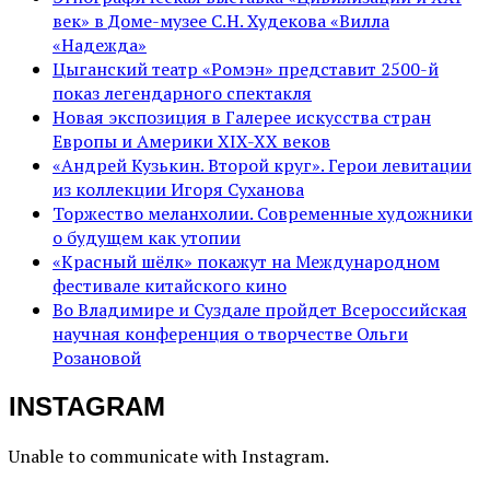
век» в Доме-музее С.Н. Худекова «Вилла
«Надежда»
Цыганский театр «Ромэн» представит 2500-й
показ легендарного спектакля
Новая экспозиция в Галерее искусства стран
Европы и Америки XIX-XX веков
«Андрей Кузькин. Второй круг». Герои левитации
из коллекции Игоря Суханова
Торжество меланхолии. Современные художники
о будущем как утопии
«Красный шёлк» покажут на Международном
фестивале китайского кино
Во Владимире и Суздале пройдет Всероссийская
научная конференция о творчестве Ольги
Розановой
INSTAGRAM
Unable to communicate with Instagram.