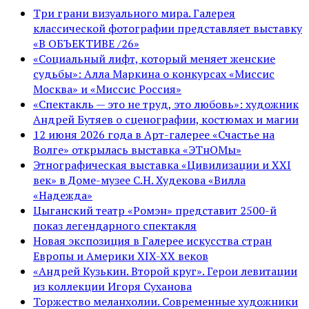
Три грани визуального мира. Галерея
классической фотографии представляет выставку
«В ОБЪЕКТИВЕ /26»
«Социальный лифт, который меняет женские
судьбы»: Алла Маркина о конкурсах «Миссис
Москва» и «Миссис Россия»
«Спектакль — это не труд, это любовь»: художник
Андрей Бутяев о сценографии, костюмах и магии
12 июня 2026 года в Арт-галерее «Счастье на
Волге» открылась выставка «ЭТнОМы»
Этнографическая выставка «Цивилизации и ХХI
век» в Доме-музее С.Н. Худекова «Вилла
«Надежда»
Цыганский театр «Ромэн» представит 2500-й
показ легендарного спектакля
Новая экспозиция в Галерее искусства стран
Европы и Америки XIX-XX веков
«Андрей Кузькин. Второй круг». Герои левитации
из коллекции Игоря Суханова
Торжество меланхолии. Современные художники