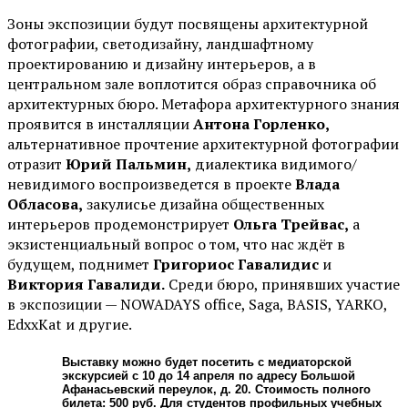
Зоны экспозиции будут посвящены архитектурной
фотографии, светодизайну, ландшафтному
проектированию и дизайну интерьеров, а в
центральном зале воплотится образ справочника об
архитектурных бюро. Метафора архитектурного знания
проявится в инсталляции
Антона Горленко,
альтернативное прочтение архитектурной фотографии
отразит
Юрий Пальмин,
диалектика видимого/
невидимого воспроизведется в проекте
Влада
Обласова,
закулисье дизайна общественных
интерьеров продемонстрирует
Ольга Трейвас,
а
экзистенциальный вопрос о том, что нас ждёт в
будущем, поднимет
Григориос Гавалидис
и
Виктория Гавалиди.
Среди бюро, принявших участие
в экспозиции — NOWADAYS office, Saga, BASIS, YARKO,
EdxxKat и другие.
Выставку можно будет посетить с медиаторской
экскурсией с 10 до 14 апреля по адресу Большой
Афанасьевский переулок, д. 20. Стоимость полного
билета: 500 руб. Для студентов профильных учебных