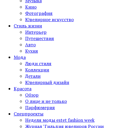
Музыка
Кино
Фотография
Ювелирное искусство
Стиль жизни
Интерьер
Путешествия
Авто
Кухня
Мода
Люди стиля
Коллекции
Детали
Ювелирный дизайн
Красота
Обзор
О лице и не только
Парфюмерия
Спецпроекты
Неделя моды estet fashion week
Журнал "Гильдия ювелиров России