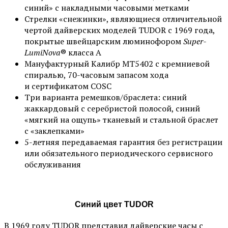
синий» с накладными часовыми метками
Стрелки «снежинки», являющиеся отличительной
чертой дайверских моделей TUDOR с 1969 года,
покрытые швейцарским люминофором
Super-
LumiNova
® класса А
Мануфактурный Калибр MT5402 с кремниевой
спиралью, 70-часовым запасом хода
и сертификатом COSC
Три варианта ремешков/браслета: синий
жаккардовый с серебристой полосой, синий
«мягкий на ощупь» тканевый и стальной браслет
с «заклепками»
5-летняя передаваемая гарантия без регистрации
или обязательного периодического сервисного
обслуживания
Синий цвет TUDOR
В 1969 году TUDOR представил дайверские часы с