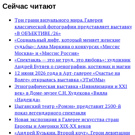
Сейчас читают
Три грани визуального мира. Галерея
классической фотографии представляет выставку
«В ОБЪЕКТИВЕ /26»
«Социальный лифт, который меняет женские
судьбы»: Алла Маркина о конкурсах «Миссис
Москва» и «Миссис Россия»
«Спектакль — это не труд, это любовь»: художник
Андрей Бутяев о сценографии, костюмах и магии
12 июня 2026 года в Арт-галерее «Счастье на
Волге» открылась выставка «ЭТнОМы»
Этнографическая выставка «Цивилизации и ХХI
век» в Доме-музее С.Н. Худекова «Вилла
«Надежда»
Цыганский театр «Ромэн» представит 2500-й
показ легендарного спектакля
Новая экспозиция в Галерее искусства стран
Европы и Америки XIX-XX веков
«Андрей Кузькин. Второй круг». Герои левитации