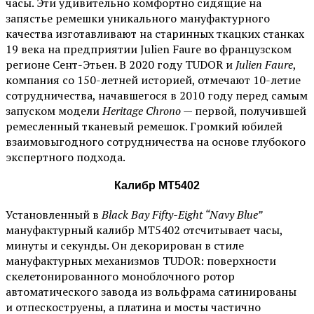
часы. Эти удивительно комфортно сидящие на
запястье ремешки уникального мануфактурного
качества изготавливают на старинных ткацких станках
19 века на предприятии Julien Faure во французском
регионе Сент-Этьен. В 2020 году TUDOR и
Julien Faure
,
компания со 150-летней историей, отмечают 10-летие
сотрудничества, начавшегося в 2010 году перед самым
запуском модели
Heritage Chrono
— первой, получившей
ремесленный тканевый ремешок. Громкий юбилей
взаимовыгодного сотрудничества на основе глубокого
экспертного подхода.
Калибр MT5402
Установленный в
Black Bay Fifty-Eight “Navy Blue”
мануфактурный калибр MT5402 отсчитывает часы,
минуты и секунды. Он декорирован в стиле
мануфактурных механизмов TUDOR: поверхности
скелетонированного моноблочного ротор
автоматического завода из вольфрама сатинированы
и отпескоструены, а платина и мосты частично