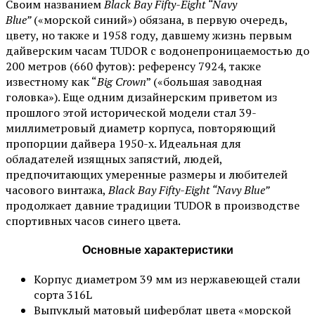
Своим названием
Black Bay Fifty-Eight “Navy
Blue”
(«морской синий») обязана, в первую очередь,
цвету, но также и 1958 году, давшему жизнь первым
дайверским часам TUDOR с водонепроницаемостью до
200 метров (660 футов): референсу 7924, также
известному как “
Big Crown
” («большая заводная
головка»). Еще одним дизайнерским приветом из
прошлого этой исторической модели стал 39-
миллиметровый диаметр корпуса, повторяющий
пропорции дайвера 1950-х. Идеальная для
обладателей изящных запястий, людей,
предпочитающих умеренные размеры и любителей
часового винтажа,
Black Bay Fifty-Eight “Navy Blue”
продолжает давние традиции TUDOR в производстве
спортивных часов синего цвета.
Основные характеристики
Корпус диаметром 39 мм из нержавеющей стали
сорта 316L
Выпуклый матовый циферблат цвета «морской