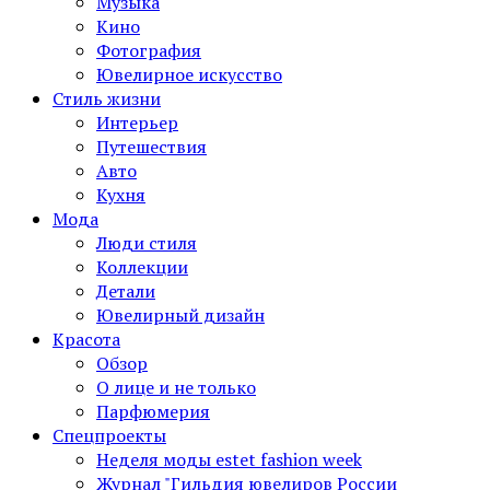
Музыка
Кино
Фотография
Ювелирное искусство
Стиль жизни
Интерьер
Путешествия
Авто
Кухня
Мода
Люди стиля
Коллекции
Детали
Ювелирный дизайн
Красота
Обзор
О лице и не только
Парфюмерия
Спецпроекты
Неделя моды estet fashion week
Журнал "Гильдия ювелиров России