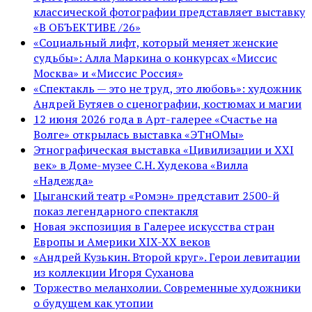
классической фотографии представляет выставку
«В ОБЪЕКТИВЕ /26»
«Социальный лифт, который меняет женские
судьбы»: Алла Маркина о конкурсах «Миссис
Москва» и «Миссис Россия»
«Спектакль — это не труд, это любовь»: художник
Андрей Бутяев о сценографии, костюмах и магии
12 июня 2026 года в Арт-галерее «Счастье на
Волге» открылась выставка «ЭТнОМы»
Этнографическая выставка «Цивилизации и ХХI
век» в Доме-музее С.Н. Худекова «Вилла
«Надежда»
Цыганский театр «Ромэн» представит 2500-й
показ легендарного спектакля
Новая экспозиция в Галерее искусства стран
Европы и Америки XIX-XX веков
«Андрей Кузькин. Второй круг». Герои левитации
из коллекции Игоря Суханова
Торжество меланхолии. Современные художники
о будущем как утопии