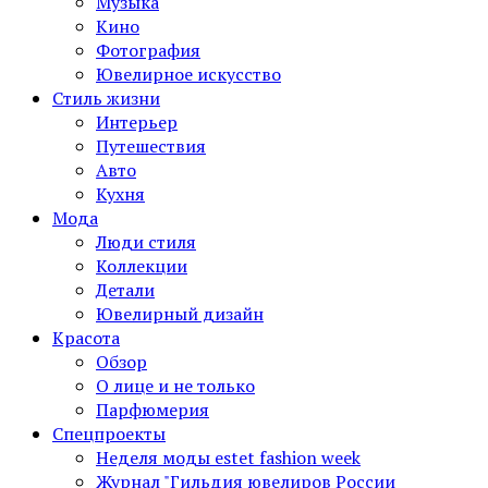
Музыка
Кино
Фотография
Ювелирное искусство
Стиль жизни
Интерьер
Путешествия
Авто
Кухня
Мода
Люди стиля
Коллекции
Детали
Ювелирный дизайн
Красота
Обзор
О лице и не только
Парфюмерия
Спецпроекты
Неделя моды estet fashion week
Журнал "Гильдия ювелиров России