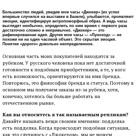
Большинство людей, увидев мои часы «Джокер» (их успех
впервые случился на выставке в Базеле), улыбаются, проявляют
эмоции, идентифицируя антропоморфный образ. А ведь часы
выглядят необычно, определить по ним время с первого раза
достаточно сложно и непривычно. «Джокер» — это
рафинированная идея. Другие мои часы — «Луноход» — не
похожи ни на один часовой объект. Это скрытая эмоция.
Понятие «дорого» довольно неопределенное.
Основная часть моих покупателей находится за
рубежом. У русского человека пока нет достаточной
готовности к подобным приобретениям, а те, у кого
есть возможность, ориентируются на имя бренда.
Повторюсь, это философия бренда и статуса. Поэтому в
основном мы получаем заказы из-за рубежа, хотя,
конечно, хотелось бы больше работать на
отечественном рынке.
Как вы относитесь к так называемым репликам?
Давайте называть вещи своими именами: подделка
есть подделка. Когда происходит подобная ситуация,
как это случилось с «Джокером», мы не можем