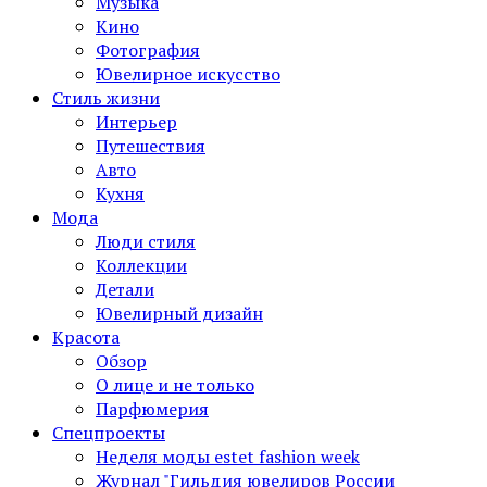
Музыка
Кино
Фотография
Ювелирное искусство
Стиль жизни
Интерьер
Путешествия
Авто
Кухня
Мода
Люди стиля
Коллекции
Детали
Ювелирный дизайн
Красота
Обзор
О лице и не только
Парфюмерия
Спецпроекты
Неделя моды estet fashion week
Журнал "Гильдия ювелиров России