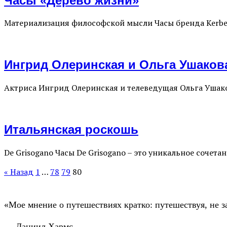
Часы «Дерево жизни»
Материализация философской мысли Часы бренда Kerbed
Ингрид Олеринская и Ольга Ушаков
Актриса Ингрид Олеринская и телеведущая Ольга Ушако
Итальянская роскошь
De Grisogano Часы De Grisogano – это уникальное соче
« Назад
1
…
78
79
80
«Мое мнение о путешествиях кратко: путешествуя, не з
— Даниил Хармс