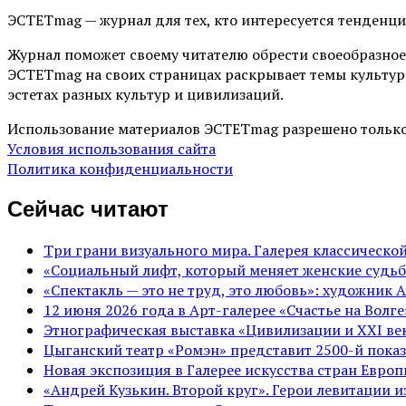
ЭСТЕТmag — журнал для тех, кто интересуется тенденц
Журнал поможет своему читателю обрести своеобразное
ЭСТЕТmag на своих страницах раскрывает темы культур
эстетах разных культур и цивилизаций.
Использование материалов ЭСТЕТmag разрешено только
Условия использования сайта
Политика конфиденциальности
Сейчас читают
Три грани визуального мира. Галерея классическ
«Социальный лифт, который меняет женские судьб
«Спектакль — это не труд, это любовь»: художник 
12 июня 2026 года в Арт-галерее «Счастье на Вол
Этнографическая выставка «Цивилизации и ХХI век
Цыганский театр «Ромэн» представит 2500-й показ
Новая экспозиция в Галерее искусства стран Евро
«Андрей Кузькин. Второй круг». Герои левитации 