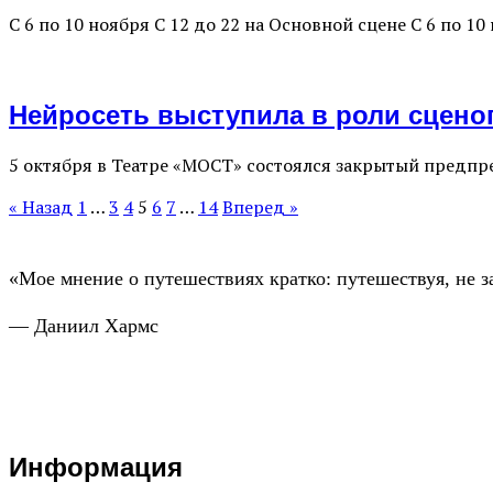
С 6 по 10 ноября С 12 до 22 на Основной сцене С 6 по 
Нейросеть выступила в роли сцено
5 октября в Театре «МОСТ» состоялся закрытый предп
« Назад
1
…
3
4
5
6
7
…
14
Вперед »
«Мое мнение о путешествиях кратко: путешествуя, не з
— Даниил Хармс
Информация