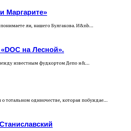
 и Маргарите»
 понимаете ли, нашего Булгакова. И&nb…
 «DOC на Лесной».
— между известным фудкортом Депо и&…
ы о тотальном одиночестве, которая побуждае…
 Станиславский