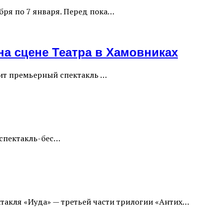
бря по 7 января. Перед пока…
на сцене Театра в Хамовниках
авит премьерный спектакль …
т спектакль-бес…
ктакля «Иуда» — третьей части трилогии «Антих…