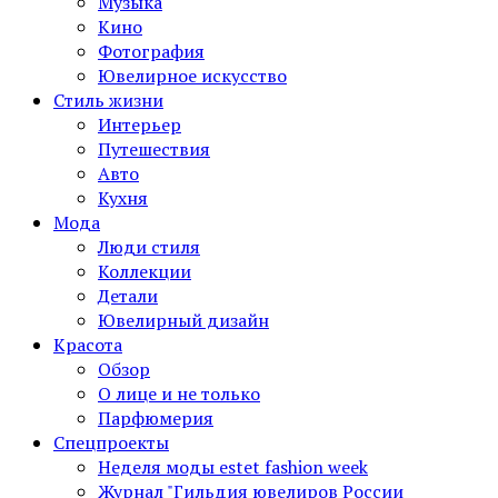
Музыка
Кино
Фотография
Ювелирное искусство
Стиль жизни
Интерьер
Путешествия
Авто
Кухня
Мода
Люди стиля
Коллекции
Детали
Ювелирный дизайн
Красота
Обзор
О лице и не только
Парфюмерия
Спецпроекты
Неделя моды estet fashion week
Журнал "Гильдия ювелиров России