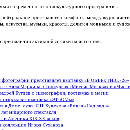
иями современного социокультурного пространства.
 нейтральное пространство комфорта между журналистик
ы, искусства, музыки, красоты, делится модными и худо
 при наличии активной ссылки на источник.
ой фотографии представляет выставку «В ОБЪЕКТИВЕ /26»
ы»: Алла Маркина о конкурсах «Миссис Москва» и «Мисси
Андрей Бутяев о сценографии, костюмах и магии
ге» открылась выставка «ЭТнОМы»
» в Доме-музее С.Н. Худекова «Вилла «Надежда»
 легендарного спектакля
пы и Америки XIX-XX веков
из коллекции Игоря Суханова