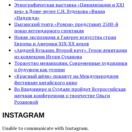
Этнографическая выставка «Цивилизации и ХХI
век» в Доме-музее С.Н. Худекова «Вилла
«Надежда»
Цыганский театр «Ромэн» представит 2500-й
показ легендарного спектакля
Новая экспозиция в Галерее искусства стран
Европы и Америки XIX-XX веков
«Андрей Кузькин. Второй круг». Герои левитации
из коллекции Игоря Суханова
Торжество меланхолии. Современные художники
о будущем как утопии
«Красный шёлк» покажут на Международном
фестивале китайского кино
Во Владимире и Суздале пройдет Всероссийская
научная конференция о творчестве Ольги
Розановой
INSTAGRAM
Unable to communicate with Instagram.