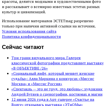
красоты, делится модными и художественными фото
и рассказывает о всемирно известных эстетах разных
культур и цивилизаций.
Использование материалов ЭСТЕТmag разрешено
только при наличии активной ссылки на источник.
Условия использования сайта
Политика конфиденциальности
Сейчас читают
Три грани визуального мира. Галерея
классической фотографии представляет выставку
«В ОБЪЕКТИВЕ /26»
«Социальный лифт, который меняет женские
судьбы»: Алла Маркина о конкурсах «Миссис
Москва» и «Миссис Россия»
«Спектакль — это не труд, это любовь»: художник
Андрей Бутяев о сценографии, костюмах и магии
12 июня 2026 года в Арт-галерее «Счастье на
Волге» открылась выставка «ЭТнОМы»