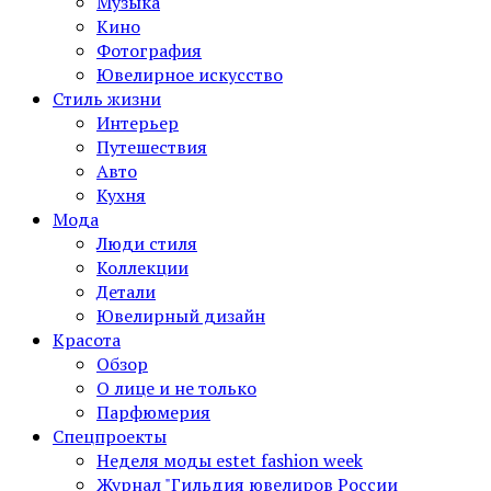
Музыка
Кино
Фотография
Ювелирное искусство
Стиль жизни
Интерьер
Путешествия
Авто
Кухня
Мода
Люди стиля
Коллекции
Детали
Ювелирный дизайн
Красота
Обзор
О лице и не только
Парфюмерия
Спецпроекты
Неделя моды estet fashion week
Журнал "Гильдия ювелиров России