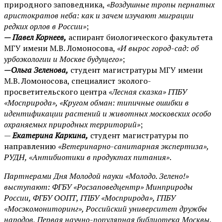
природного заповедника,
«Воздушные тропы пернатых
аристократов неба: как и зачем изучают миграции
редких орлов в России»
;
— Павел Корнеев,
аспирант биологического факультета
МГУ имени М.В. Ломоносова,
«И вырос город-сад: об
урбоэкологии и Москве будущего»
;
—Ольга Зеленова,
студент магистратуры МГУ имени
М.В. Ломоносова, специалист эколого-
просветительского центра
«Лесная сказка» ГПБУ
«Мосприрода», «Кругом обман: типичные ошибки в
идентификации растений и животных московских особо
охраняемых природных территорий»
;
—
Екатерина Каркина,
студент магистратуры по
направлению
«Ветеринарно-санитарная экспертиза»,
РУДН, «Антибиотики в продуктах питания»
.
Партнерами Дня Молодой науки «Молодо. Зелено!»
выступают: ФГБУ «Росзаповедцентр» Минприроды
России, ФГБУ ООПТ, ГПБУ «Мосприрода», ГПБУ
«Мосэкомониторинг», Российский университет дружбы
народов, Первая научно-популярная библиотека Москвы.