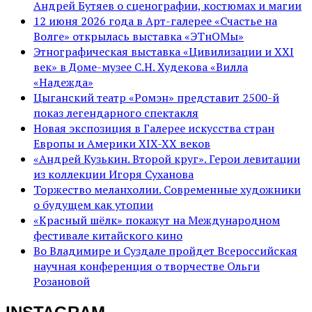
Андрей Бутяев о сценографии, костюмах и магии
12 июня 2026 года в Арт-галерее «Счастье на
Волге» открылась выставка «ЭТнОМы»
Этнографическая выставка «Цивилизации и ХХI
век» в Доме-музее С.Н. Худекова «Вилла
«Надежда»
Цыганский театр «Ромэн» представит 2500-й
показ легендарного спектакля
Новая экспозиция в Галерее искусства стран
Европы и Америки XIX-XX веков
«Андрей Кузькин. Второй круг». Герои левитации
из коллекции Игоря Суханова
Торжество меланхолии. Современные художники
о будущем как утопии
«Красный шёлк» покажут на Международном
фестивале китайского кино
Во Владимире и Суздале пройдет Всероссийская
научная конференция о творчестве Ольги
Розановой