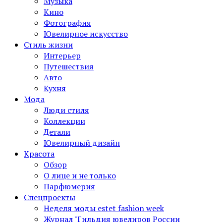
Музыка
Кино
Фотография
Ювелирное искусство
Стиль жизни
Интерьер
Путешествия
Авто
Кухня
Мода
Люди стиля
Коллекции
Детали
Ювелирный дизайн
Красота
Обзор
О лице и не только
Парфюмерия
Спецпроекты
Неделя моды estet fashion week
Журнал "Гильдия ювелиров России