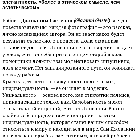
элегантность, «более в этическом смысле, чем
эстетическом».
Работы
Джованни Гастелло
(Giovanni Gastel)
всегда
повествовательны, каждая фотография — это рассказ,
лично касающийся автора. Он не знает каков будет
результат съемочного процесса, долю сюрприза
оставляет для себя. Джованни не разговорчив, не дает
уроков, считает себя приверженцем старой школы,
помощники должны взаимодействовать интуитивно,
ловя момент. Нет запланированного пути, он возникает
по ходу работы.
Красота для него — совокупность недостатков,
индивидуальность, — ее он ищет в моделях.
Уникальность — основа всего, как отпечатки пальцев,
принадлежащие только вам. Самобытность может
стать сильной стороной, считает Джованни. Важно
«найти себе определение» и построить на этом
индивидуальность, которая станет вашим способом
относиться к миру и находиться в мире. Сам Джованни
в начале карьеры был застенчивым, из своей робости