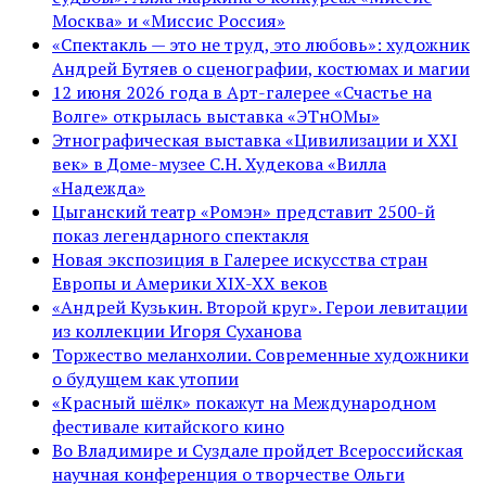
Москва» и «Миссис Россия»
«Спектакль — это не труд, это любовь»: художник
Андрей Бутяев о сценографии, костюмах и магии
12 июня 2026 года в Арт-галерее «Счастье на
Волге» открылась выставка «ЭТнОМы»
Этнографическая выставка «Цивилизации и ХХI
век» в Доме-музее С.Н. Худекова «Вилла
«Надежда»
Цыганский театр «Ромэн» представит 2500-й
показ легендарного спектакля
Новая экспозиция в Галерее искусства стран
Европы и Америки XIX-XX веков
«Андрей Кузькин. Второй круг». Герои левитации
из коллекции Игоря Суханова
Торжество меланхолии. Современные художники
о будущем как утопии
«Красный шёлк» покажут на Международном
фестивале китайского кино
Во Владимире и Суздале пройдет Всероссийская
научная конференция о творчестве Ольги