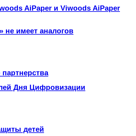
oods AiPaper и Viwoods AiPaper
» не имеет аналогов
 партнерства
елей Дня Цифровизации
ащиты детей