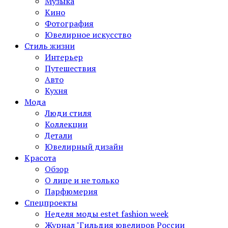
Музыка
Кино
Фотография
Ювелирное искусство
Стиль жизни
Интерьер
Путешествия
Авто
Кухня
Мода
Люди стиля
Коллекции
Детали
Ювелирный дизайн
Красота
Обзор
О лице и не только
Парфюмерия
Спецпроекты
Неделя моды estet fashion week
Журнал "Гильдия ювелиров России