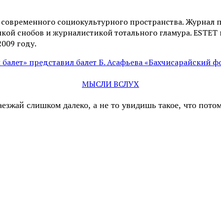
и современного социокультурного пространства. Журнал 
ой снобов и журналистикой тотального гламура. ESTET н
2009 году.
балет» представил балет Б. Асафьева «Бахчисарайский ф
МЫСЛИ ВСЛУХ
аезжай слишком далеко, а не то увидишь такое, что пот