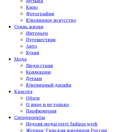
Музыка
Кино
Фотография
Ювелирное искусство
Стиль жизни
Интерьер
Путешествия
Авто
Кухня
Мода
Люди стиля
Коллекции
Детали
Ювелирный дизайн
Красота
Обзор
О лице и не только
Парфюмерия
Спецпроекты
Неделя моды estet fashion week
Журнал "Гильдия ювелиров России