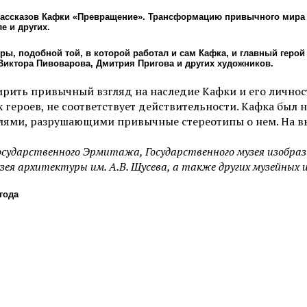
рассказов Кафки «Превращение». Трансформацию привычного мира 
е и других.
ры, подобной той, в которой работал и сам Кафка, и главный геро
Виктора Пивоварова, Дмитрия Пригова и других художников.
рить привычный взгляд на наследие Кафки и его личност
 героев, не соответствует действительности. Кафка бы
алями, разрушающими привычные стереотипы о нем. На вы
Государственного Эрмитажа, Государственного музея изобраз
узея архитектуры им. А.В. Щусева, а также других музейных 
года