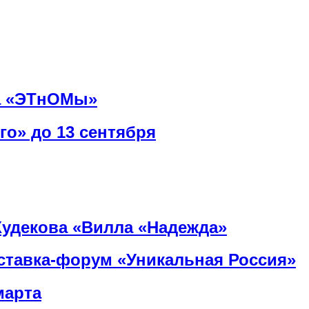
ка «ЭТнОМы»
о» до 13 сентября
Худекова «Вилла «Надежда»
ставка-форум «Уникальная Россия»
марта