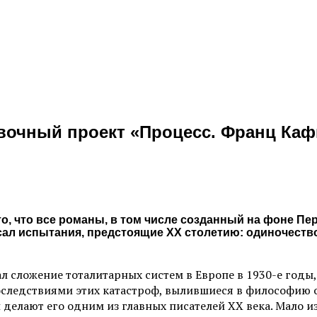
очный проект «Процесс. Франц Кафк
то, что все романы, в том числе созданный на фоне П
ал испытания, предстоящие ХХ столетию: одиночество
дал сложение тоталитарных систем в Европе в 1930-е го
последствиями этих катастроф, вылившиеся в философию
делают его одним из главных писателей XX века. Мало и