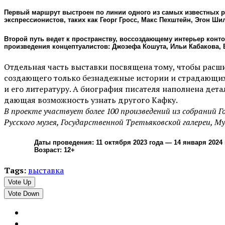
Первый маршрут выстроен по линии одного из самых известных 
экспрессионистов, таких как Георг Гросс, Макс Пехштейн, Эгон Шил
Второй путь ведет к пространству, воссоздающему интерьер конто
произведения концептуалистов: Джозефа Кошута, Ильи Кабакова, 
Отдельная часть выставки посвящена тому, чтобы расши
создающего только безнадежные истории и страдающих
и его литературу. А биография писателя наполнена дет
дающая возможность узнать другого Кафку.
В проекте участвует более 100 произведений из собраний 
Русского музея, Государственной Третьяковской галереи, М
Даты проведения: 11 октября 2023 года — 14 января 2024 
Возраст: 12+
Tags:
выставка
Vote Up
Vote Down