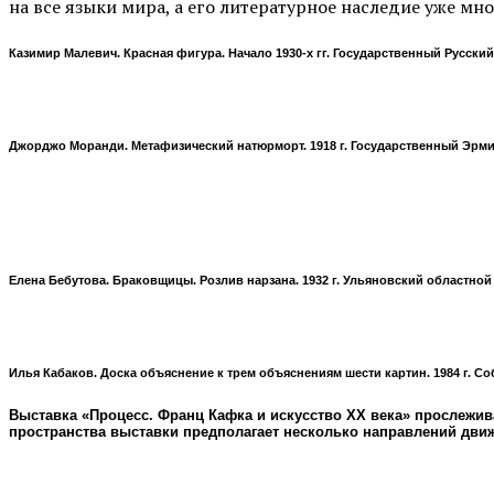
на все языки мира, а его литературное наследие уже мн
Казимир Малевич. Красная фигура. Начало 1930-х гг. Государственный Русский
Джорджо Моранди. Метафизический натюрморт. 1918 г. Государственный Эрмита
Елена Бебутова. Браковщицы. Розлив нарзана. 1932 г. Ульяновский областно
Илья Кабаков. Доска объяснение к трем объяснениям шести картин. 1984 г. С
Выставка «Процесс. Франц Кафка и искусство XX века» прослежи
пространства выставки предполагает несколько направлений движ