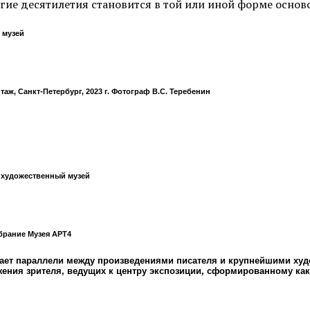
огие десятилетия становится в той или иной форме основ
 музей
ж, Санкт-Петербург, 2023 г. Фотограф В.С. Теребенин
й художественный музей
обрание Музея АРТ4
вает параллели между произведениями писателя и крупнейшими ху
ения зрителя, ведущих к центру экспозиции, сформированному как