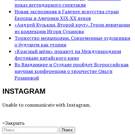
показ легендарного спектакля
Новая экспозиция в Галерее искусства стран
Европы и Америки XIX-XX веков
«Андрей Кузькин. Второй круг». Герои левитации
из коллекции Игоря Суханова
Торжество меланхолии. Современные художники
о будущем как утопии
«Красный шёлк» покажут на Международном
фестивале китайского кино
Во Владимире и Суздале пройдет Всероссийская
научная конференция о творчестве Ольги
Розановой
INSTAGRAM
Unable to communicate with Instagram.
×
Закрыть
Поиск