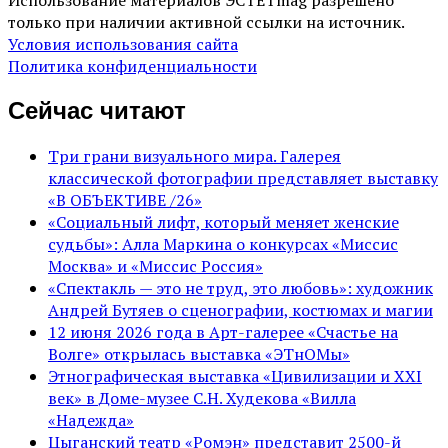
Использование материалов ЭСТЕТmag разрешено
только при наличии активной ссылки на источник.
Условия использования сайта
Политика конфиденциальности
Сейчас читают
Три грани визуального мира. Галерея
классической фотографии представляет выставку
«В ОБЪЕКТИВЕ /26»
«Социальный лифт, который меняет женские
судьбы»: Алла Маркина о конкурсах «Миссис
Москва» и «Миссис Россия»
«Спектакль — это не труд, это любовь»: художник
Андрей Бутяев о сценографии, костюмах и магии
12 июня 2026 года в Арт-галерее «Счастье на
Волге» открылась выставка «ЭТнОМы»
Этнографическая выставка «Цивилизации и ХХI
век» в Доме-музее С.Н. Худекова «Вилла
«Надежда»
Цыганский театр «Ромэн» представит 2500-й