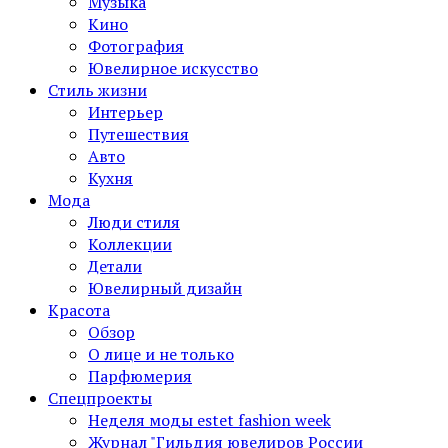
Музыка
Кино
Фотография
Ювелирное искусство
Стиль жизни
Интерьер
Путешествия
Авто
Кухня
Мода
Люди стиля
Коллекции
Детали
Ювелирный дизайн
Красота
Обзор
О лице и не только
Парфюмерия
Спецпроекты
Неделя моды estet fashion week
Журнал "Гильдия ювелиров России