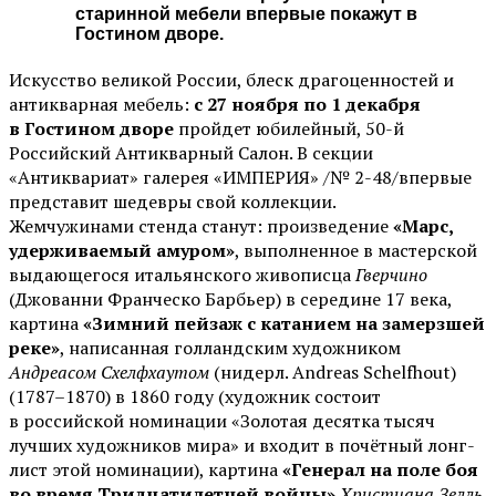
старинной мебели впервые покажут в
Гостином дворе.
Искусство великой России, блеск драгоценностей и
антикварная мебель:
c 27 ноября по 1 декабря
в Гостином дворе
пройдет юбилейный, 50-й
Российский Антикварный Салон. В секции
«Антиквариат» галерея «ИМПЕРИЯ» /№ 2-48/впервые
представит шедевры свой коллекции.
Жемчужинами стенда станут: произведение
«Марс,
удерживаемый амуром»
, выполненное в мастерской
выдающегося итальянского живописца
Гверчино
(Джованни Франческо Барбьер) в середине 17 века,
картина
«Зимний пейзаж с катанием на замерзшей
реке»
, написанная голландским художником
Андреасом Схелфхаутом
(нидерл. Andreas Schelfhout)
(1787–1870) в 1860 году (художник состоит
в российской номинации «Золотая десятка тысяч
лучших художников мира» и входит в почётный лонг-
лист этой номинации), картина
«Генерал на поле боя
во время Тридцатилетней войны»
Христиана Зелль