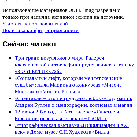
Использование материалов ЭСТЕТmag разрешено
только при наличии активной ссылки на источник.
Условия использования сайта
Политика конфиденциальности
Сейчас читают
Три грани визуального мира. Галерея
классической фотографии представляет выставку
«В ОБЪЕКТИВЕ /26»
«Социальный лифт, который меняет женские
судьбы»: Алла Маркина о конкурсах «Миссис
Москва» и «Миссис Россия»
«Спектакль — это не труд, это любовь»: художник
Андрей Бутяев о сценографии, костюмах и магии
12 июня 2026 года в Арт-галерее «Счастье на
Волге» открылась выставка «ЭТнОМы»
Этнографическая выставка «Цивилизации и ХХI
век» в Доме-музее С.Н. Худекова «Вилла