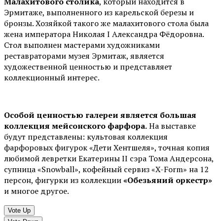
Малахитового столика
, который находится в
Эрмитаже, выполненного из карельской березы и
бронзы. Хозяйкой такого же малахитового стола была
жена императора Николая I Александра Фёдоровна.
Стол выполнен мастерами художниками
реставраторами музея Эрмитаж, является
художественной ценностью и представляет
коллекционный интерес.
Особой ценностью галереи является большая
коллекция мейсонского фарфора.
На выставке
будут представлены: культовая коллекция
фарфоровых фигурок «Дети Хентшеля», точная копия
любимой левретки Екатерины II сэра Тома Андерсона,
супница «Snowball», кофейный сервиз «X-Form» на 12
персон, фигурки из коллекции
«Обезьяний оркестр»
и многое другое.
Vote Up