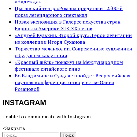
«Надежда»
Цыганский театр «Ромэн» представит 2500-й
показ легендарного спектакля
Новая экспозиция в Галерее искусства стран
Европы и Америки XIX-XX веков
«Андрей Кузькин. Второй круг». Герои левитации
из коллекции Игоря Суханова
Торжество меланхолии. Современные художники
о будущем как утопии
«Красный шёлк» покажут на Международном
фестивале китайского кино
Во Владимире и Суздале пройдет Всероссийская
научная конференция о творчестве Ольги
Розановой
INSTAGRAM
Unable to communicate with Instagram.
×
Закрыть
Поиск