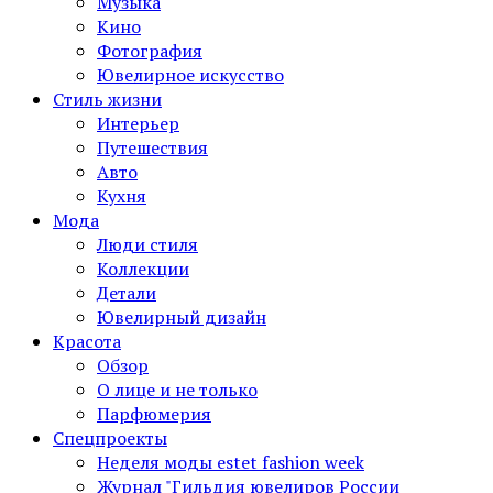
Музыка
Кино
Фотография
Ювелирное искусство
Стиль жизни
Интерьер
Путешествия
Авто
Кухня
Мода
Люди стиля
Коллекции
Детали
Ювелирный дизайн
Красота
Обзор
О лице и не только
Парфюмерия
Спецпроекты
Неделя моды estet fashion week
Журнал "Гильдия ювелиров России