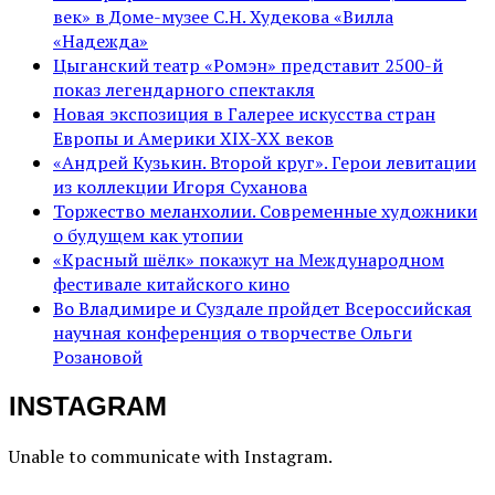
век» в Доме-музее С.Н. Худекова «Вилла
«Надежда»
Цыганский театр «Ромэн» представит 2500-й
показ легендарного спектакля
Новая экспозиция в Галерее искусства стран
Европы и Америки XIX-XX веков
«Андрей Кузькин. Второй круг». Герои левитации
из коллекции Игоря Суханова
Торжество меланхолии. Современные художники
о будущем как утопии
«Красный шёлк» покажут на Международном
фестивале китайского кино
Во Владимире и Суздале пройдет Всероссийская
научная конференция о творчестве Ольги
Розановой
INSTAGRAM
Unable to communicate with Instagram.