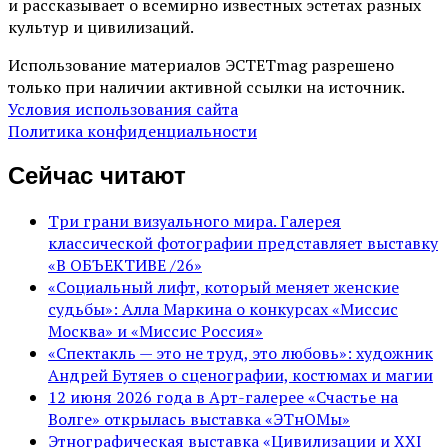
и рассказывает о всемирно известных эстетах разных
культур и цивилизаций.
Использование материалов ЭСТЕТmag разрешено
только при наличии активной ссылки на источник.
Условия использования сайта
Политика конфиденциальности
Сейчас читают
Три грани визуального мира. Галерея
классической фотографии представляет выставку
«В ОБЪЕКТИВЕ /26»
«Социальный лифт, который меняет женские
судьбы»: Алла Маркина о конкурсах «Миссис
Москва» и «Миссис Россия»
«Спектакль — это не труд, это любовь»: художник
Андрей Бутяев о сценографии, костюмах и магии
12 июня 2026 года в Арт-галерее «Счастье на
Волге» открылась выставка «ЭТнОМы»
Этнографическая выставка «Цивилизации и ХХI