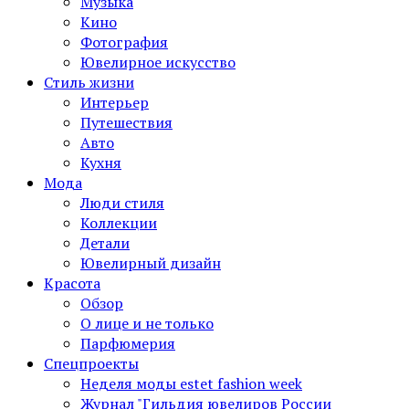
Музыка
Кино
Фотография
Ювелирное искусство
Стиль жизни
Интерьер
Путешествия
Авто
Кухня
Мода
Люди стиля
Коллекции
Детали
Ювелирный дизайн
Красота
Обзор
О лице и не только
Парфюмерия
Спецпроекты
Неделя моды estet fashion week
Журнал "Гильдия ювелиров России