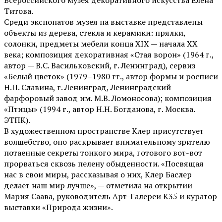
Всероссийского музея декоративного искусства Елена
Титова.
Среди экспонатов музея на выставке представлены
объекты из дерева, стекла и керамики: прялки,
солонки, предметы мебели конца XIX — начала XX
века; композиция декоративная «Стая ворон» (1964 г.,
автор — В.С. Васильковский, г. Ленинград), сервиз
«Белый цветок» (1979–1980 гг., автор формы и росписи
Н.П. Славина, г. Ленинград, Ленинградский
фарфоровый завод им. М.В. Ломоносова); композиция
«Птицы» (1994 г., автор Н.Н. Богданова, г. Москва.
ЭТПК).
В художественном пространстве Клер присутствует
волшебство, оно раскрывает внимательному зрителю
потаенные секреты тонкого мира, готового вот-вот
прорваться сквозь пелену обыденности. «Посвящая
нас в свои миры, рассказывая о них, Клер Баслер
делает наш мир лучше», — отметила на открытии
Мария Саава, руководитель Арт-Галереи К35 и куратор
выставки «Природа жизни».