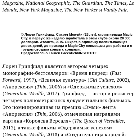
Magazine, National Geographic, The Guardian, The Times, Le
Monde, New York Magazine, The New Yorker
и
Vanity Fair
.
© Лорен Гринфилд. Сикрет Монейи (28 лет), стриптизерша Magic
City, в первую же неделю заработала в этом клубе около 20 000
долларов. Атланта, 2015. Сикрет, в одиночку воспитывающая
двоих детей, до прихода в Magic City совмещала две работы и с
трудом сводила концы с концами.
Предоставлено Lauren Greenfield/INSTITUTE
Лорен Гринфилд является автором четырех
монографий-бестселлеров: «Время вперед» (
Fast
Forward,
1997), «Девичья культура» (
Girl Culture
, 2002),
«Анорексия» (
Thin
, 2006) и «Одержимые успехом»
(
Generation Wealth
, 2017). Гринфилд — автор и режиссер
четырех полнометражных документальных фильмов.
Это номинированная на премию «Эмми» лента
«Анорексия» (
Thin
, 2006), отмеченная наградами
картина «Королева Версаля» (
The Queen of Versailles
,
2012), а также фильмы «Одержимые успехом»
(
Generation Wealth
, 2018) и «Создательница королей»