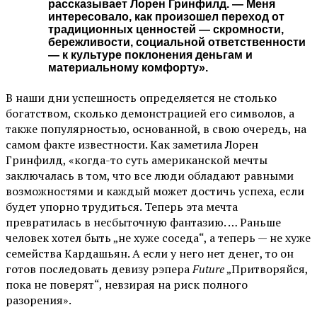
рассказывает Лорен Гринфилд. — Меня
интересовало, как произошел переход от
традиционных ценностей — скромности,
бережливости, социальной ответственности
— к культуре поклонения деньгам и
материальному комфорту».
В наши дни успешность определяется не столько
богатством, сколько демонстрацией его символов, а
также популярностью, основанной, в свою очередь, на
самом факте известности. Как заметила Лорен
Гринфилд, «когда-то суть американской мечты
заключалась в том, что все люди обладают равными
возможностями и каждый может достичь успеха, если
будет упорно трудиться. Теперь эта мечта
превратилась в несбыточную фантазию. … Раньше
человек хотел быть „не хуже соседа“, а теперь — не хуже
семейства Кардашьян. А если у него нет денег, то он
готов последовать девизу рэпера
Future
„Притворяйся,
пока не поверят“, невзирая на риск полного
разорения».