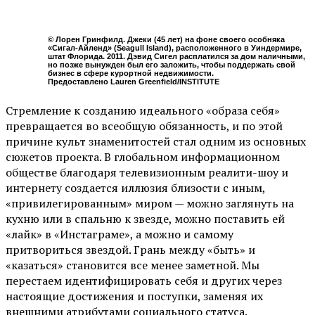
© Лорен Гринфилд. Джеки (45 лет) на фоне своего особняка
«Сигал-Айленд» (Seagull Island), расположенного в Уиндермире,
штат Флорида. 2011. Дэвид Сигел расплатился за дом наличными,
но позже вынужден был его заложить, чтобы поддержать свой
бизнес в сфере курортной недвижимости.
Предоставлено Lauren Greenfield/INSTITUTE
Стремление к созданию идеального «образа себя»
превращается во всеобщую обязанность, и по этой
причине культ знаменитостей стал одним из основных
сюжетов проекта. В глобальном информационном
обществе благодаря телевизионным реалити-шоу и
интернету создается иллюзия близости с иным,
«привилегированным» миром — можно заглянуть на
кухню или в спальню к звезде, можно поставить ей
«лайк» в «Инстаграме», а можно и самому
притвориться звездой. Грань между «быть» и
«казаться» становится все менее заметной. Мы
перестаем идентифицировать себя и других через
настоящие достижения и поступки, заменяя их
внешними атрибутами социального статуса.