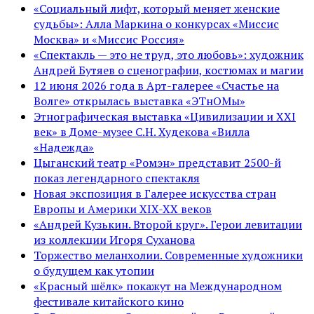
«Социальный лифт, который меняет женские
судьбы»: Алла Маркина о конкурсах «Миссис
Москва» и «Миссис Россия»
«Спектакль — это не труд, это любовь»: художник
Андрей Бутяев о сценографии, костюмах и магии
12 июня 2026 года в Арт-галерее «Счастье на
Волге» открылась выставка «ЭТнОМы»
Этнографическая выставка «Цивилизации и ХХI
век» в Доме-музее С.Н. Худекова «Вилла
«Надежда»
Цыганский театр «Ромэн» представит 2500-й
показ легендарного спектакля
Новая экспозиция в Галерее искусства стран
Европы и Америки XIX-XX веков
«Андрей Кузькин. Второй круг». Герои левитации
из коллекции Игоря Суханова
Торжество меланхолии. Современные художники
о будущем как утопии
«Красный шёлк» покажут на Международном
фестивале китайского кино