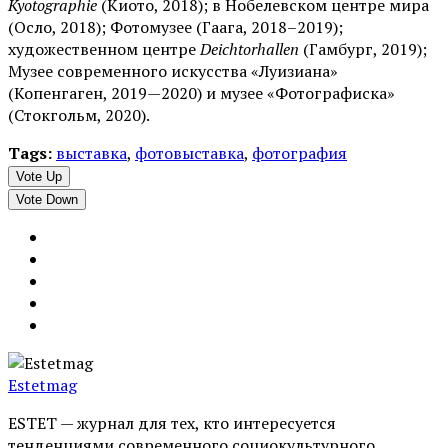
Kyotographie
(Киото, 2018); в Нобелевском центре мира
(Осло, 2018); Фотомузее (Гаага, 2018–2019);
художественном центре
Deichtorhallen
(Гамбург, 2019);
Музее современного искусства «Луизиана»
(Копенгаген, 2019—2020) и музее «Фотографиска»
(Стокгольм, 2020).
Tags:
выставка
,
фотовыставка
,
фотография
Vote Up
Vote Down
Estetmag
ESTET — журнал для тех, кто интересуeтся
тенденциями современного социокультурного