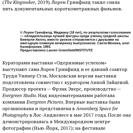
(
The Kingmaker
, 2019). Лорен Гринфилд также сняла
пять документальных короткометражных фильмов.
© Лорен Гринфилд. Миджану (18 лет), по результатам голосования
— обладательница лучшей фигуры среди учениц средней школы
Беверли-Хиллз, вместо уроков отправляется с друзьями на
ежегодную пляжную вечеринку выпускников. Санта-Моника, штат
Калифорния, 1993.
Предоставлено Lauren Greenfield/INSTITUTE
Кураторами выставки «Одержимые успехом»
выступают сама Лорен Гринфилд и ее давний соавтор
Труди Уилнер Стэк. Московская версия выставки
подготовлена совместно с куратором Анной Зайцевой.
Продюсер проекта — Фрэнк Эверс, производство —
Evergreen Studio
. Над видеоматериалами работала
компания
Evergreen Pictures
. Впервые выставка была
организована и представлена в
Annenberg Space for
Photography
в Лос-Анджелесе в мае 2017 года. После она
демонстрировалась в Международном центре
фотографии (Нью-Йорк, 2017); на фестивале