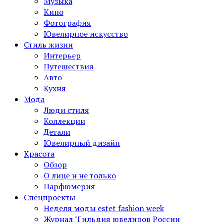
Музыка
Кино
Фотография
Ювелирное искусство
Стиль жизни
Интерьер
Путешествия
Авто
Кухня
Мода
Люди стиля
Коллекции
Детали
Ювелирный дизайн
Красота
Обзор
О лице и не только
Парфюмерия
Спецпроекты
Неделя моды estet fashion week
Журнал "Гильдия ювелиров России