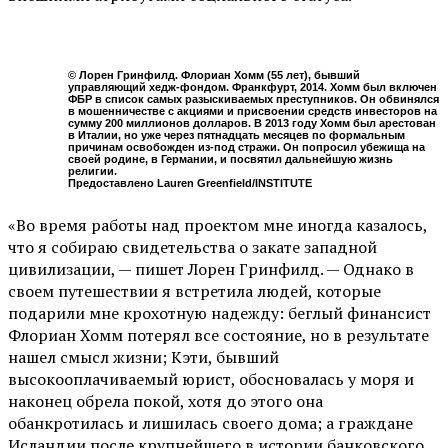
© Лорен Гринфилд. Флориан Хомм (55 лет), бывший
управляющий хедж-фондом. Франкфурт, 2014. Хомм был включен
ФБР в список самых разыскиваемых преступников. Он обвинялся
в мошенничестве с акциями и присвоении средств инвесторов на
сумму 200 миллионов долларов. В 2013 году Хомм был арестован
в Италии, но уже через пятнадцать месяцев по формальным
причинам освобожден из-под стражи. Он попросил убежища на
своей родине, в Германии, и посвятил дальнейшую жизнь
религии.
Предоставлено Lauren Greenfield/INSTITUTE
«Во время работы над проектом мне иногда казалось,
что я собираю свидетельства о закате западной
цивилизации, — пишет Лорен Гринфилд. — Однако в
своем путешествии я встретила людей, которые
подарили мне крохотную надежду: беглый финансист
Флориан Хомм потерял все состояние, но в результате
нашел смысл жизни; Кэти, бывший
высокооплачиваемый юрист, обосновалась у моря и
наконец обрела покой, хотя до этого она
обанкротилась и лишилась своего дома; а граждане
Исландии после крупнейшего в истории банковского