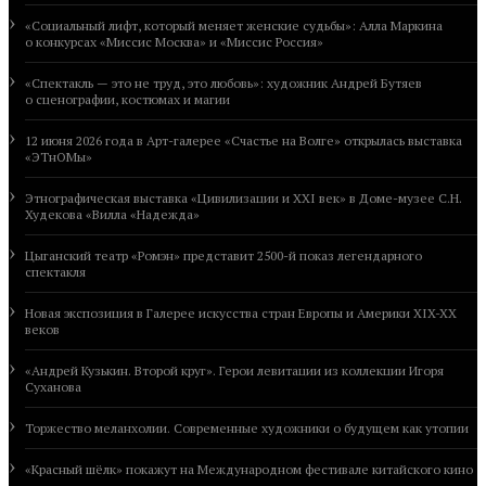
«Социальный лифт, который меняет женские судьбы»: Алла Маркина
о конкурсах «Миссис Москва» и «Миссис Россия»
«Спектакль — это не труд, это любовь»: художник Андрей Бутяев
о сценографии, костюмах и магии
12 июня 2026 года в Арт-галерее «Счастье на Волге» открылась выставка
«ЭТнОМы»
Этнографическая выставка «Цивилизации и ХХI век» в Доме-музее С.Н.
Худекова «Вилла «Надежда»
Цыганский театр «Ромэн» представит 2500-й показ легендарного
спектакля
Новая экспозиция в Галерее искусства стран Европы и Америки XIX-XX
веков
«Андрей Кузькин. Второй круг». Герои левитации из коллекции Игоря
Суханова
Торжество меланхолии. Современные художники о будущем как утопии
«Красный шёлк» покажут на Международном фестивале китайского кино