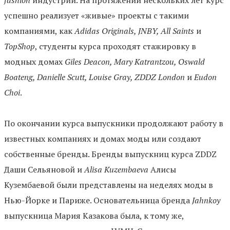
fashion
индустрии. На протяжении нескольких лет курс
успешно реализует «живые» проекты с такими
компаниями, как
Adidas Originals, JNBY, All Saints
и
TopShop
, студенты курса проходят стажировку в
модных домах
Giles Deacon, Mary Katrantzou, Oswald
Boateng, Danielle Scutt, Louise Gray, ZDDZ London
и
Eudon
Choi
.
По окончании курса выпускники продолжают работу в
известных компаниях и домах моды или создают
собственные бренды. Бренды выпускниц курса ZDDZ
Даши Сельяновой и
Alisa Kuzembaeva
Алисы
Кузембаевой были представлены на неделях моды в
Нью-Йорке и Париже. Основательница бренда
Jahnkoy
выпускница Мария Казакова была, к тому же,