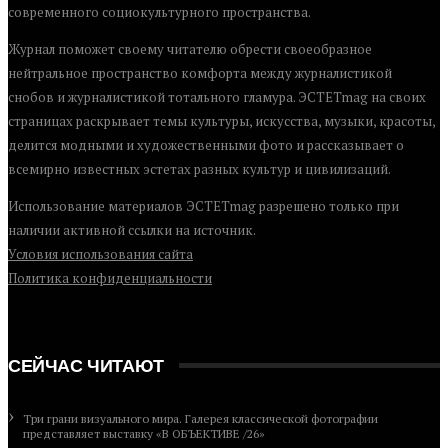
современного социокультурного пространства.
Журнал поможет своему читателю обрести своеобразное
нейтральное пространство комфорта между журналистикой
снобов и журналистикой тотального гламура. ЭСТЕТmag на своих
страницах раскрывает темы культуры, искусства, музыки, красоты,
делится модными и художественными фото и рассказывает о
всемирно известных эстетах разных культур и цивилизаций.
Использование материалов ЭСТЕТmag разрешено только при
наличии активной ссылки на источник.
Условия использования сайта
Политика конфиденциальности
СЕЙЧАС ЧИТАЮТ
Три грани визуального мира. Галерея классической фотографии
представляет выставку «В ОБЪЕКТИВЕ /26»