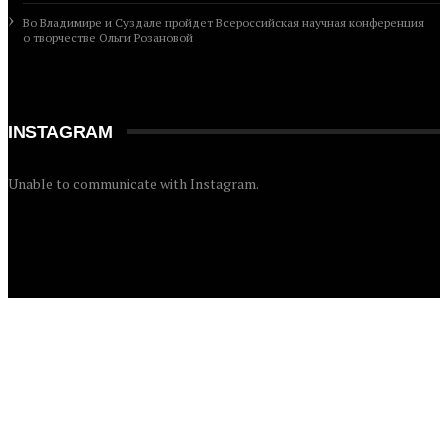
Во Владимире и Суздале пройдет Всероссийская научная конференция
о творчестве Ольги Розановой
INSTAGRAM
Unable to communicate with Instagram.